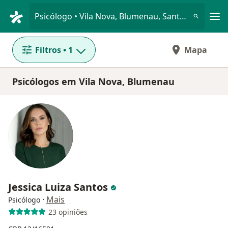
Men
Psicólogo • Vila Nova, Blumenau, Santa Catarina SC
Filtros
• 1
Mapa
Psicólogos em Vila Nova, Blumenau
Jessica Luiza Santos
·
Mais
Psicólogo
23 opiniões