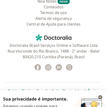
Noa Notes
novo
Conteúdos
Termos de uso
Alerta de segurança
Central de Ajuda para clientes
Contato
Doctoralia - Homepage
Doctoralia Brasil Serviços Online e Software Ltda
Rua Visconde do Rio Branco, 1488 - 2º andar - Batel
80420-210 Curitiba (Paraná), Brasil
Facebook
abre num novo separador
Instagram
abre num novo separador
Linkedin
abre num novo separad
Glassdoor
abre num novo se
abre num novo separador
abre num novo separador
abre num novo separador
abre num novo separado
abre num n
abre
Polska
,
Türkiye
,
España
,
Italia
,
Deutschland
,
Česko
,
abre num novo separador
abre num novo separador
abre num novo separador
abre num novo separa
abre num no
abre n
Portugal
,
México
,
Chile
,
Brasil
,
Argentina
,
Perú
,
Sua privacidade é importante.
abre num novo separad
Colombia
Estamos usando cookies para