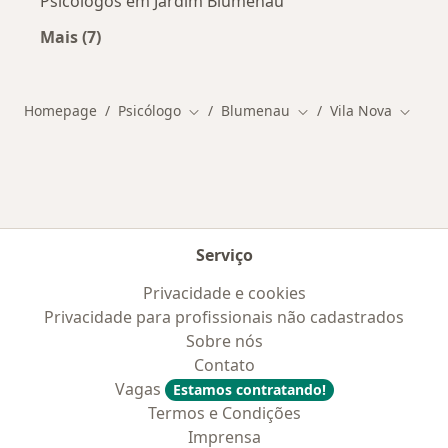
Psicólogos em Jardim Blumenau
Mais (7)
Mais na categoria: Outros bairros em Blumena
Homepage
Psicólogo
Blumenau
Vila Nova
Mudar de cidade
Mudar de cidade
Mudar 
Serviço
Privacidade e cookies
Privacidade para profissionais não cadastrados
Sobre nós
Contato
Vagas
Estamos contratando!
Termos e Condições
Imprensa