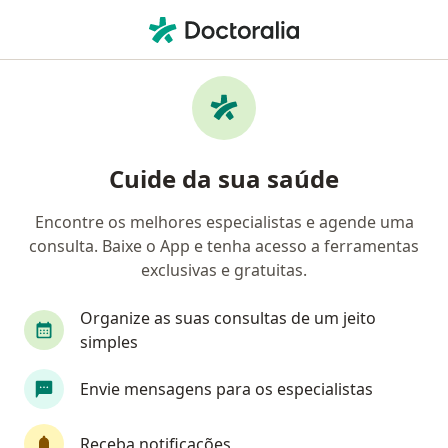
Men
Psicólogo • Concórdia do Pará, Pará PA
Filtros
Mapa
Psicólogos em Concórdia do Pará
Cuide da sua saúde
Encontre os melhores especialistas e agende uma
consulta. Baixe o App e tenha acesso a ferramentas
exclusivas e gratuitas.
Organize as suas consultas de um jeito
simples
Andreza Oliveira de Andrade
Envie mensagens para os especialistas
Psicóloga
CRP-PA 1004148
Receba notificações