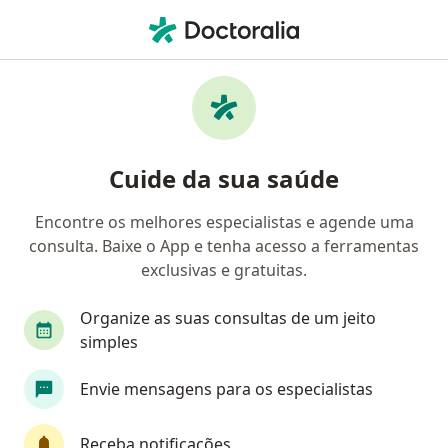
Men
Psicólogo • Parque Da Areia Preta, Guarapari, Espírito Santo ES
Filtros
• 1
Mapa
Psicólogos em Parque Da Areia Preta,
Cuide da sua saúde
Guarapari
Encontre os melhores especialistas e agende uma
consulta. Baixe o App e tenha acesso a ferramentas
exclusivas e gratuitas.
Organize as suas consultas de um jeito
simples
Dr. Vitor Andrade dos Reis
Envie mensagens para os especialistas
·
Mais
Psicólogo
Receba notificações
CRP RJ 46623