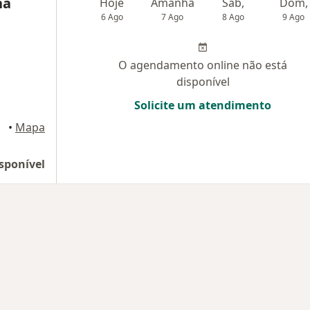
ha
Hoje
Amanhã
Sáb,
Dom,
6 Ago
7 Ago
8 Ago
9 Ago
O agendamento online não está
disponível
Solicite um atendimento
uaçu
•
Mapa
sponível