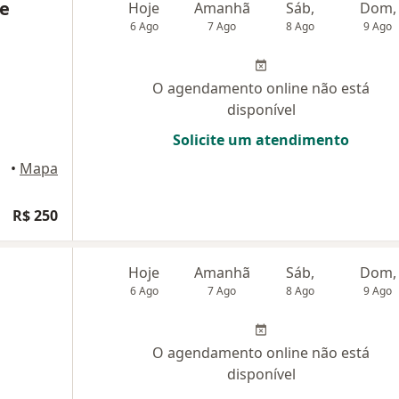
e
Hoje
Amanhã
Sáb,
Dom,
6 Ago
7 Ago
8 Ago
9 Ago
O agendamento online não está
disponível
Solicite um atendimento
uaçu
•
Mapa
R$ 250
Hoje
Amanhã
Sáb,
Dom,
6 Ago
7 Ago
8 Ago
9 Ago
O agendamento online não está
disponível