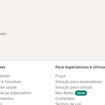
uaçu
tes
Para especialistas e clínic
listas
Preço
s e Hospitais
Solução para especialistas
 de saúde
Solução para clinicas
te ao especialista
Noa Notes
novo
amentos
Conteúdos
os
Termos de uso