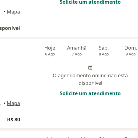
Solicite um atendimento
•
Mapa
sponível
Hoje
Amanhã
Sáb,
Dom,
6 Ago
7 Ago
8 Ago
9 Ago
O agendamento online não está
disponível
Solicite um atendimento
0, Mogi Guaçu
•
Mapa
R$ 80