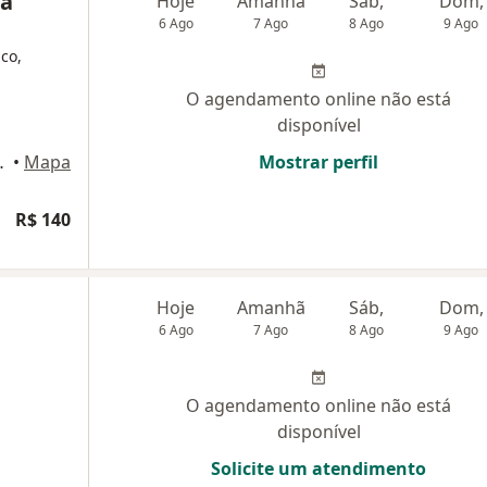
ca
Hoje
Amanhã
Sáb,
Dom,
6 Ago
7 Ago
8 Ago
9 Ago
ico,
O agendamento online não está
disponível
3, Mogi Guaçu
•
Mapa
Mostrar perfil
R$ 140
Hoje
Amanhã
Sáb,
Dom,
6 Ago
7 Ago
8 Ago
9 Ago
O agendamento online não está
disponível
Solicite um atendimento