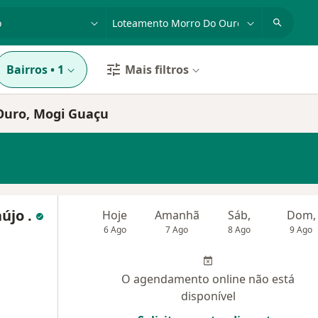
dade, doença ou nome
cidade ou região
Bairros
•
1
Mais filtros
Ouro, Mogi Guaçu
újo .
Hoje
Amanhã
Sáb,
Dom,
6 Ago
7 Ago
8 Ago
9 Ago
O agendamento online não está
disponível