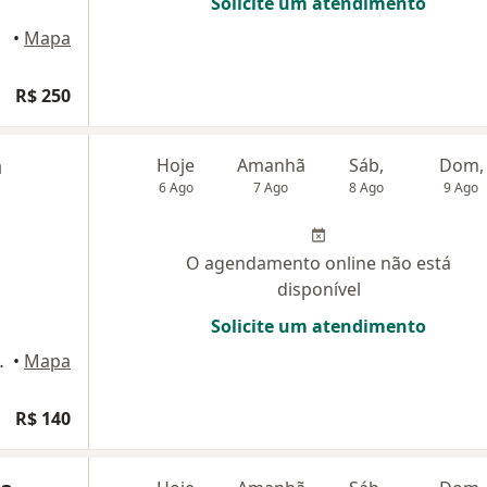
Solicite um atendimento
uaçu
•
Mapa
R$ 250
a
Hoje
Amanhã
Sáb,
Dom,
6 Ago
7 Ago
8 Ago
9 Ago
O agendamento online não está
disponível
Solicite um atendimento
3, Mogi Guaçu
•
Mapa
R$ 140