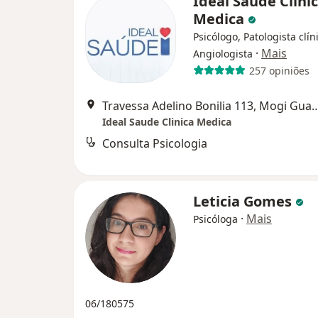
Ideal Saude Clini
Medica
Psicólogo, Patologista clín
·
Mais
Angiologista
257 opiniões
Travessa Adelino Bonilia 11
Ideal Saude Clinica Medica
Consulta Psicologia
Leticia Gomes
·
Mais
Psicóloga
06/180575