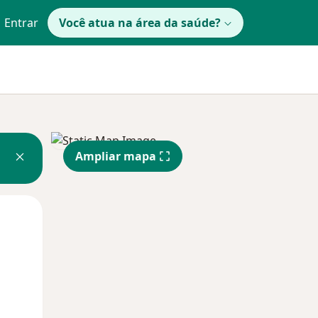
Entrar
Você atua na área da saúde?
Ampliar mapa
Segunda-feira
Ter,
Qua
10 Ago
11 Ago
12 Ago