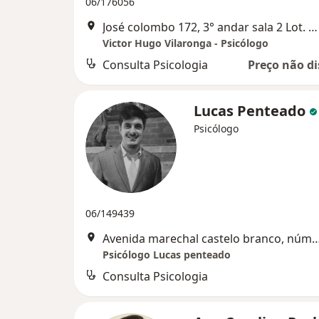
06/176056
José colombo 172, 3° andar sala 2 Lot. Morro do Ouro, Mogi Guaçu
Victor Hugo Vilaronga - Psicólogo
Consulta Psicologia
Preço não di
Lucas Penteado
Psicólogo
06/149439
Avenida marechal castelo branco, número 44
Psicólogo Lucas penteado
Consulta Psicologia