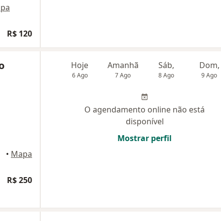
pa
R$ 120
o
Hoje
Amanhã
Sáb,
Dom,
6 Ago
7 Ago
8 Ago
9 Ago
O agendamento online não está
disponível
Mostrar perfil
uaçu
•
Mapa
R$ 250