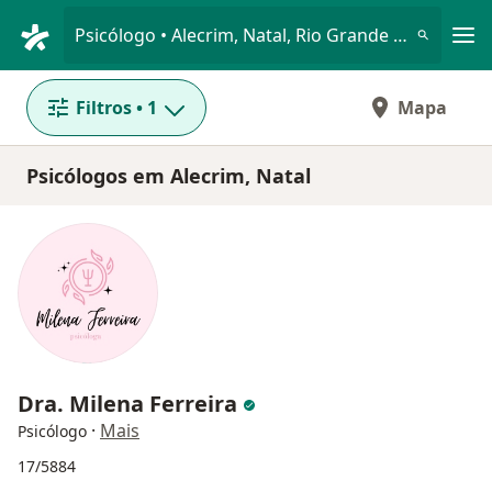
Men
Psicólogo • Alecrim, Natal, Rio Grande do Norte RN
Filtros
• 1
Mapa
Psicólogos em Alecrim, Natal
Dra. Milena Ferreira
·
Mais
Psicólogo
17/5884