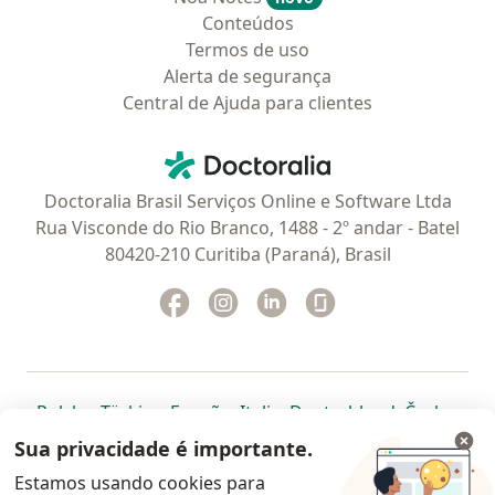
Conteúdos
Termos de uso
Alerta de segurança
Central de Ajuda para clientes
Contato
Doctoralia - Homepage
Doctoralia Brasil Serviços Online e Software Ltda
Rua Visconde do Rio Branco, 1488 - 2º andar - Batel
80420-210 Curitiba (Paraná), Brasil
Facebook
abre num novo separador
Instagram
abre num novo separador
Linkedin
abre num novo separad
Glassdoor
abre num novo se
abre num novo separador
abre num novo separador
abre num novo separador
abre num novo separado
abre num n
abre
Polska
,
Türkiye
,
España
,
Italia
,
Deutschland
,
Česko
,
abre num novo separador
abre num novo separador
abre num novo separador
abre num novo separa
abre num no
abre n
Portugal
,
México
,
Chile
,
Brasil
,
Argentina
,
Perú
,
Sua privacidade é importante.
abre num novo separad
Colombia
Estamos usando cookies para