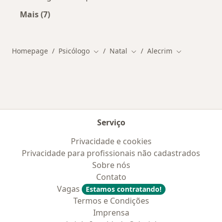
Mais (7)
Mais na categoria: Outros bairros em Natal
Homepage
Psicólogo
Natal
Alecrim
Mudar de cidade
Mudar de cidade
Mudar de cid
Serviço
Privacidade e cookies
Privacidade para profissionais não cadastrados
Sobre nós
Contato
Vagas
Estamos contratando!
Termos e Condições
Imprensa