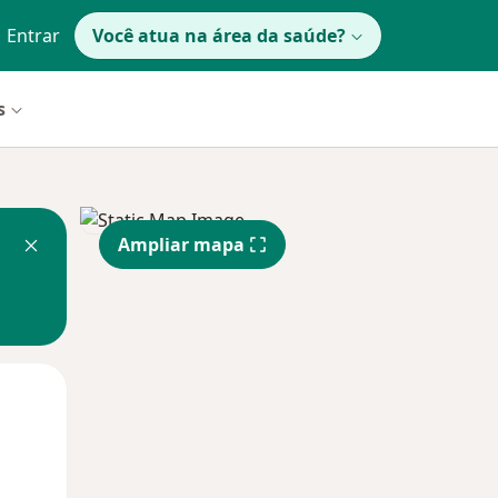
Entrar
Você atua na área da saúde?
s
Ampliar mapa
Segunda-feira
Ter,
Qua
10 Ago
11 Ago
12 Ago