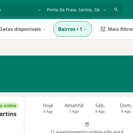
dade, doença ou nome
cidade ou região
Datas disponíveis
Bairros
•
1
Mais filtro
Hoje
Amanhã
Sáb,
Dom,
 online
6 Ago
7 Ago
8 Ago
9 Ago
artins
O agendamento online não está