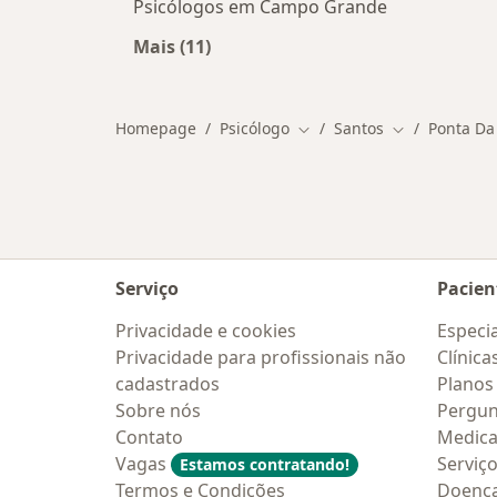
Psicólogos em Campo Grande
Mais (11)
Mais na categoria: Outros bairros e
Homepage
Psicólogo
Santos
Ponta Da
Mudar de cidade
Mudar de cid
Serviço
Pacien
Privacidade e cookies
Especia
Privacidade para profissionais não
Clínica
cadastrados
Planos
Sobre nós
Pergun
Contato
Medic
Vagas
Serviç
Estamos contratando!
Termos e Condições
Doenc