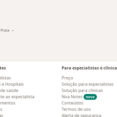
m Santos
 Praia
ade
Mudar de cidade
tes
Para especialistas e clínic
listas
Preço
s e Hospitais
Solução para especialistas
 de saúde
Solução para clinicas
te ao especialista
Noa Notes
novo
amentos
Conteúdos
os
Termos de uso
as
Alerta de segurança