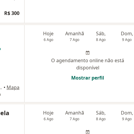
R$ 300
Hoje
Amanhã
Sáb,
Dom,
6 Ago
7 Ago
8 Ago
9 Ago
O agendamento online não está
disponível
Mostrar perfil
Lessa 1920, Santos
•
Mapa
a
ela
Hoje
Amanhã
Sáb,
Dom,
6 Ago
7 Ago
8 Ago
9 Ago