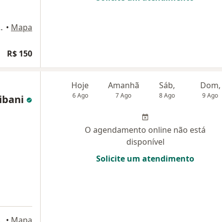
Lessa 1316, Santos
•
Mapa
R$ 150
Hoje
Amanhã
Sáb,
Dom,
6 Ago
7 Ago
8 Ago
9 Ago
ribani
O agendamento online não está
disponível
Solicite um atendimento
 287, Santos
•
Mapa