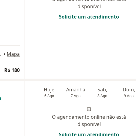
disponível
Solicite um atendimento
ouças 22, Santos
•
Mapa
R$ 180
Hoje
Amanhã
Sáb,
Dom,
6 Ago
7 Ago
8 Ago
9 Ago
O agendamento online não está
disponível
Solicite um atendimento