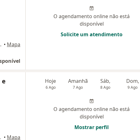
O agendamento online não está
disponível
Solicite um atendimento
 SP, 11030-100, Brazil, Santos
•
Mapa
sponível
 e
Hoje
Amanhã
Sáb,
Dom,
6 Ago
7 Ago
8 Ago
9 Ago
O agendamento online não está
disponível
Mostrar perfil
87, Santos
•
Mapa