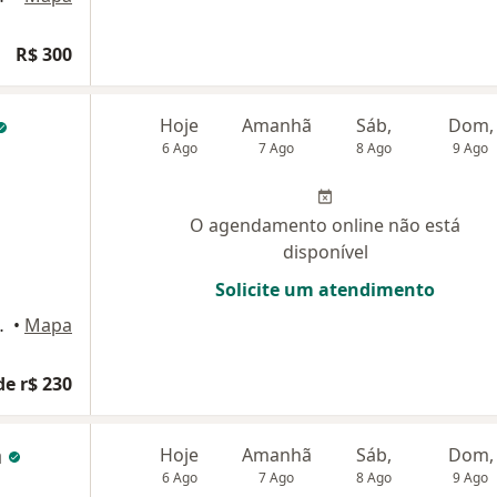
R$ 300
Hoje
Amanhã
Sáb,
Dom,
6 Ago
7 Ago
8 Ago
9 Ago
O agendamento online não está
disponível
Solicite um atendimento
 Wolf 01, Santos
•
Mapa
de r$ 230
a
Hoje
Amanhã
Sáb,
Dom,
6 Ago
7 Ago
8 Ago
9 Ago