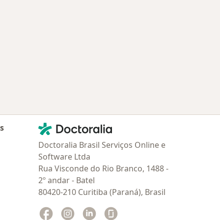
Contato
Doctoralia - Homepage
as
Doctoralia Brasil Serviços Online e
Software Ltda
Rua Visconde do Rio Branco, 1488 -
2º andar - Batel
80420-210 Curitiba (Paraná), Brasil
Facebook
abre num novo separador
Instagram
abre num novo separador
Linkedin
abre num novo separador
Glassdoor
abre num novo separador