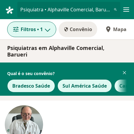
Men
Psiquiatra • Alphaville Comercial, Barueri, São Paulo SP
Filtros
• 1
Convênio
Mapa
Psiquiatras em Alphaville Comercial,
Barueri
Qual é o seu convênio?
Bradesco Saúde
Sul América Saúde
Care 