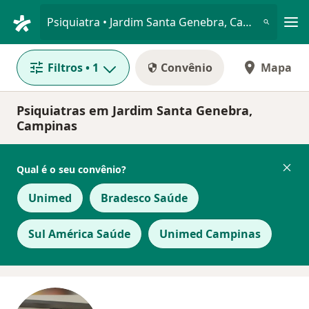
Men
Psiquiatra • Jardim Santa Genebra, Campinas, São Paulo SP
Filtros
• 1
Convênio
Mapa
Psiquiatras em Jardim Santa Genebra,
Campinas
Qual é o seu convênio?
Unimed
Bradesco Saúde
Sul América Saúde
Unimed Campinas