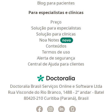
Blog para pacientes
Para especialistas e clínicas
Preço
Solução para especialistas
Solução para clinicas
Noa Notes
novo
Conteúdos
Termos de uso
Alerta de segurança
Central de Ajuda para clientes
Contato
Doctoralia - Homepage
Doctoralia Brasil Serviços Online e Software Ltda
Rua Visconde do Rio Branco, 1488 - 2º andar - Batel
80420-210 Curitiba (Paraná), Brasil
Facebook
abre num novo separador
Instagram
abre num novo separador
Linkedin
abre num novo separad
Glassdoor
abre num novo se