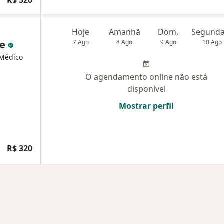
R$ 320
Hoje
Amanhã
Dom,
te
7 Ago
8 Ago
9 Ago
10 Ago
 Médico
O agendamento online não está
disponível
Mostrar perfil
R$ 320