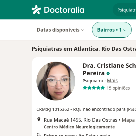
especiali
Datas disponíveis
Bairros
•
1
Psiquiatras em Atlantica, Rio Das Ostr
Dra. Cristiane Sc
Pereira
·
Mais
Psiquiatra
15 opiniões
CRM:RJ 1015362
- RQE nao encontrado para (PS
Rua Macaé 1455, Rio Das Ostras
•
Mapa
Centro Médico Neurologicamente