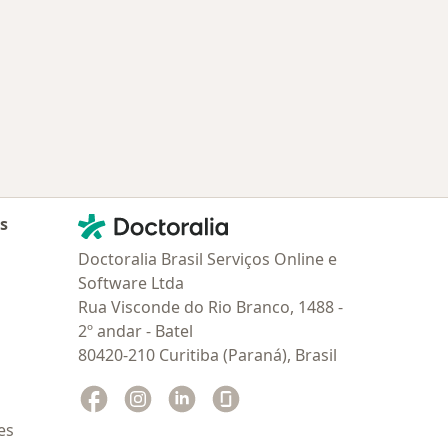
Contato
Doctoralia - Homepage
as
Doctoralia Brasil Serviços Online e
Software Ltda
Rua Visconde do Rio Branco, 1488 -
2º andar - Batel
80420-210 Curitiba (Paraná), Brasil
Facebook
abre num novo separador
Instagram
abre num novo separador
Linkedin
abre num novo separador
Glassdoor
abre num novo separador
es