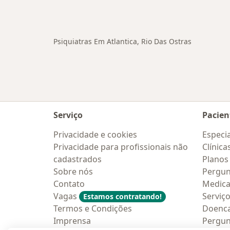
Psiquiatras Em Atlantica, Rio Das Ostras
Serviço
Pacien
Privacidade e cookies
Especia
Privacidade para profissionais não
Clínica
cadastrados
Planos
Sobre nós
Pergun
Contato
Medic
Vagas
Serviç
Estamos contratando!
Termos e Condições
Doenc
Imprensa
Pergun