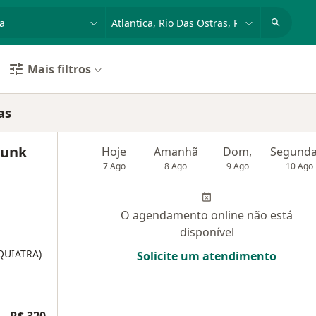
dade, doença ou nome
cidade ou região
Mais filtros
as
hunk
Hoje
Amanhã
Dom,
7 Ago
8 Ago
9 Ago
10 Ago
O agendamento online não está
disponível
IQUIATRA)
Solicite um atendimento