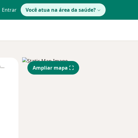
Entrar
Você atua na área da saúde?
Segunda-feira
Ter,
Qua
Qui,
Ampliar mapa
11 Ago
12 Ago
13 Ago