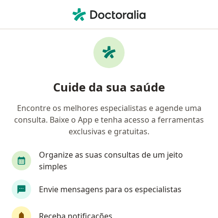
Men
Psiquiatra • Valparaiso, Goiás GO
Filtros
Convênio
Mapa
Psiquiatras em Valparaiso
Cuide da sua saúde
Encontre os melhores especialistas e agende uma
Qual é o seu convênio?
consulta. Baixe o App e tenha acesso a ferramentas
EMBRATEL
exclusivas e gratuitas.
Organize as suas consultas de um jeito
simples
Envie mensagens para os especialistas
Receba notificações