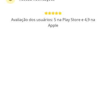
CRM ES 15441
RQE não encontrado para Psiquiatria
Endereço
Teleconsulta
Avaliação dos usuários: 5 na Play Store e 4,9 na
Apple
Rua Fortunato Ramos, Vitória
•
Mapa
Consultas Online
Primeira consulta Psiquiatria
R$ 400
Esse especialista não oferece agendamento online para esse endereço.
Solicite um atendimento