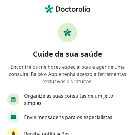
Men
Radiologista • Centro, Ceará-Mirim, Rio Grande do Norte RN
Filtros
Mapa
Radiologistas em Centro, Ceará-Mirim
Cuide da sua saúde
Encontre os melhores especialistas e agende uma
consulta. Baixe o App e tenha acesso a ferramentas
exclusivas e gratuitas.
Organize as suas consultas de um jeito
simples
Hospital Doutor Percilio Alves de Oliveira
Envie mensagens para os especialistas
·
Mais
Radiologista, Anestesiologista, Cardiologista
Rua Bela Vista, 1237, Ceará-Mirim
•
Mapa
Receba notificações