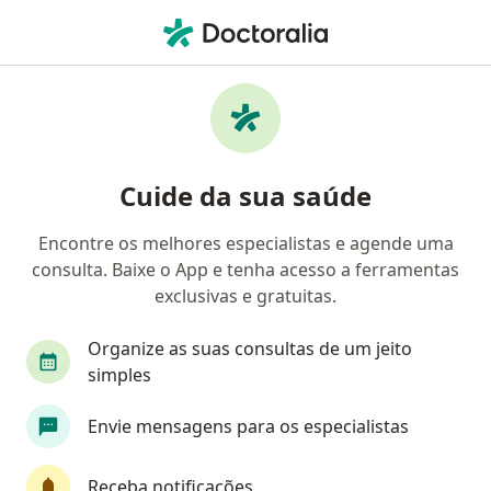
Men
Radiologista • Itaquaquecetuba, São Paulo SP
Filtros
Mapa
Radiologistas em Itaquaquecetuba
Cuide da sua saúde
Encontre os melhores especialistas e agende uma
consulta. Baixe o App e tenha acesso a ferramentas
exclusivas e gratuitas.
Organize as suas consultas de um jeito
simples
Dra. Flavia Mota Lotti Borges
Envie mensagens para os especialistas
·
Mais
Radiologista, Especialista em diagnóstico por imagem
163 opiniões
Receba notificações