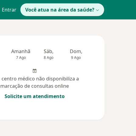
Entrar
Você atua na área da saúde?
Amanhã
Sáb,
Dom,
Segunda-feira
Ter,
7 Ago
8 Ago
9 Ago
10 Ago
11 Ag
 centro médico não disponibiliza a
marcação de consultas online
Solicite um atendimento