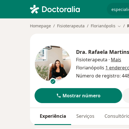
especiali
Homepage
Fisioterapeuta
Florianópolis
Mudar
Dra.
Rafaela Martin
sob
Fisioterapeuta
·
Mais
Florianópolis
1 endereç
Número de registro: 44
Mostrar número
Experiência
Serviços
Consultóri