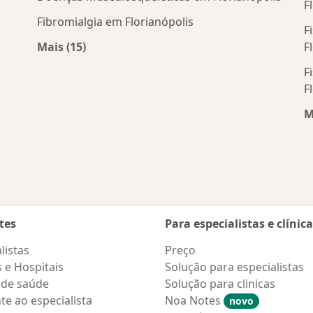
F
Fibromialgia em Florianópolis
F
Mais (15)
F
róximos
Mais na categoria: Doenças mais tratadas
F
F
M
tes
Para especialistas e clínic
listas
Preço
s e Hospitais
Solução para especialistas
 de saúde
Solução para clinicas
te ao especialista
Noa Notes
novo