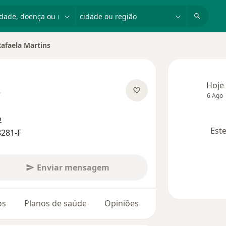
dade, doença ou nome
cidade ou região
Rafaela Martins
 de cidade
Hoje
s
6 Ago
re as especializações
o
Este
8281-F
Enviar mensagem
os
Planos de saúde
Opiniões