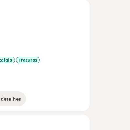
calgia
Fraturas
 detalhes
bre a experiência