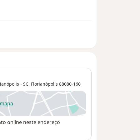
ianópolis - SC,
Florianópolis
88080-160
 mapa
re num novo separador
nto online neste endereço