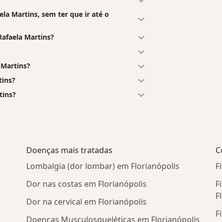
a Martins, sem ter que ir até o
afaela Martins?
Martins?
tins?
tins?
Doenças mais tratadas
C
Lombalgia (dor lombar) em Florianópolis
F
Dor nas costas em Florianópolis
F
F
Dor na cervical em Florianópolis
F
Doenças Musculosqueléticas em Florianópolis