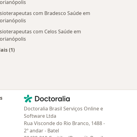
lorianópolis
isioterapeutas com Bradesco Saúde em
lorianópolis
isioterapeutas com Celos Saúde em
lorianópolis
ais (1)
Mais na categoria: Convênios médicos mais populare
Contato
Doctoralia - Homepage
as
Doctoralia Brasil Serviços Online e
Software Ltda
Rua Visconde do Rio Branco, 1488 -
2º andar - Batel