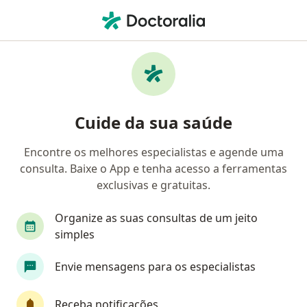
Men
Geap Saúde • Recife, Pernambuco PE
Filtros
Convênio:
Geap Saúde
Médicos Geap Saúde em Recife
Cuide da sua saúde
Encontre os melhores especialistas e agende uma
Qual especialização você está procurando?
consulta. Baixe o App e tenha acesso a ferramentas
Oftalmologista
Ortopedista - Traumatologista
exclusivas e gratuitas.
Organize as suas consultas de um jeito
simples
Envie mensagens para os especialistas
Receba notificações