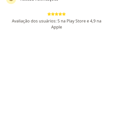
Dr. Josemir Lessa
·
Mais
Cirurgião geral
Avaliação dos usuários: 5 na Play Store e 4,9 na
77 opiniões
Apple
CRM PE 25085
RQE 10557
RQE 11261
Endereço 1
Endereço 2
Av. Rui Barbosa, 715, Recife
•
Mapa
NEXO - Núcleo de Excelência em Obesidade e Cirurgia
Aceita Geap Saúde
Consulta Cirurgia Geral
Esse especialista não oferece agendamento online para esse endereço.
Solicite um atendimento