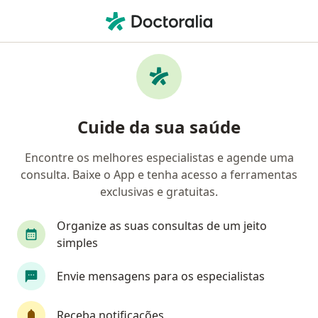
Men
Acuidade Visual • Caraguatatuba, São Paulo SP
Filtros
• 1
Convênio
Mapa
Acuidade Visual em Caraguatatuba: clínicas
Cuide da sua saúde
e especialistas
Encontre os melhores especialistas e agende uma
consulta. Baixe o App e tenha acesso a ferramentas
Qual especialização você está procurando?
exclusivas e gratuitas.
Oftalmologista
Dermatologista
Alergista
Organize as suas consultas de um jeito
simples
Envie mensagens para os especialistas
Receba notificações