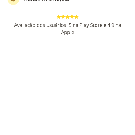
Dr. Emmanuel Moraes Antunes
Avaliação dos usuários: 5 na Play Store e 4,9 na
·
Mais
Oftalmologista
Apple
979 opiniões
CRM 138046 SP - RQE 62071
Pacientes fiéis
Endereço
Teleconsulta
Avenida Doutor Arthur da Costa Filho, 1419 - Ed. Green Office, Caraguatatuba
•
Mapa
Visu Clinic
Acuidade Visual
Preço não disponível
Esse especialista não oferece agendamento online para esse endereço.
Solicite um atendimento