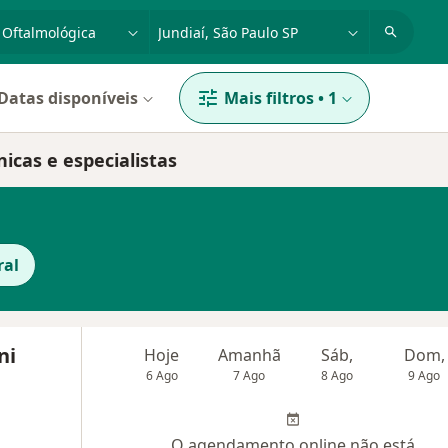
dade, doença ou nome
cidade ou região
Datas disponíveis
Mais filtros
•
1
nicas e especialistas
ral
ni
Hoje
Amanhã
Sáb,
Dom,
6 Ago
7 Ago
8 Ago
9 Ago
O agendamento online não está