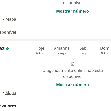
disponível
Mostrar número
245, Jundiaí
•
Mapa
sponível
Vaz
Hoje
Amanhã
Sáb,
Dom,
6 Ago
7 Ago
8 Ago
9 Ago
O agendamento online não está
disponível
Mostrar número
245, Jundiaí
•
Mapa
 valores