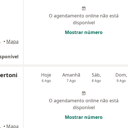
O agendamento online não está
disponível
Mostrar número
245, Jundiaí
•
Mapa
sponível
Bertoni
Hoje
Amanhã
Sáb,
Dom,
6 Ago
7 Ago
8 Ago
9 Ago
O agendamento online não está
disponível
Mostrar número
245, Jundiaí
•
Mapa