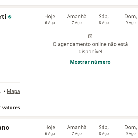
rti
Hoje
Amanhã
Sáb,
Dom,
6 Ago
7 Ago
8 Ago
9 Ago
O agendamento online não está
disponível
Mostrar número
245, Jundiaí
•
Mapa
 valores
lano
Hoje
Amanhã
Sáb,
Dom,
6 Ago
7 Ago
8 Ago
9 Ago