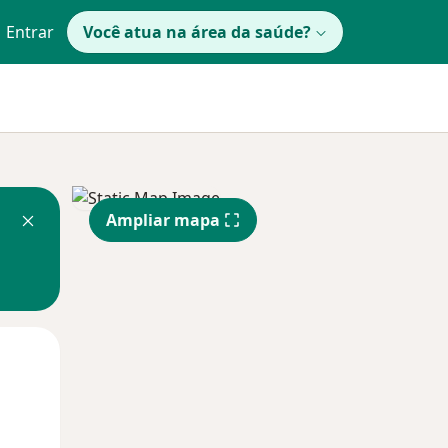
Entrar
Você atua na área da saúde?
Ampliar mapa
Segunda-feira
Ter,
Qua
10 Ago
11 Ago
12 Ago