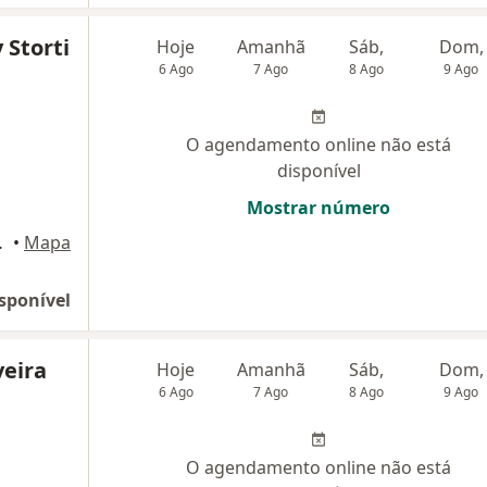
 Storti
Hoje
Amanhã
Sáb,
Dom,
6 Ago
7 Ago
8 Ago
9 Ago
O agendamento online não está
disponível
Mostrar número
245, Jundiaí
•
Mapa
sponível
veira
Hoje
Amanhã
Sáb,
Dom,
6 Ago
7 Ago
8 Ago
9 Ago
O agendamento online não está