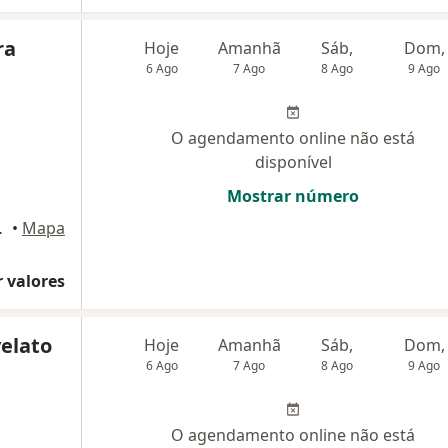
ra
Hoje
Amanhã
Sáb,
Dom,
6 Ago
7 Ago
8 Ago
9 Ago
O agendamento online não está
disponível
Mostrar número
245, Jundiaí
•
Mapa
 valores
velato
Hoje
Amanhã
Sáb,
Dom,
6 Ago
7 Ago
8 Ago
9 Ago
O agendamento online não está