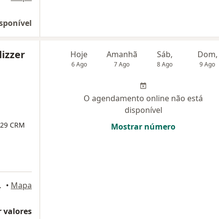
sponível
lizzer
Hoje
Amanhã
Sáb,
Dom,
6 Ago
7 Ago
8 Ago
9 Ago
O agendamento online não está
disponível
829
CRM
Mostrar número
245, Jundiaí
•
Mapa
 valores