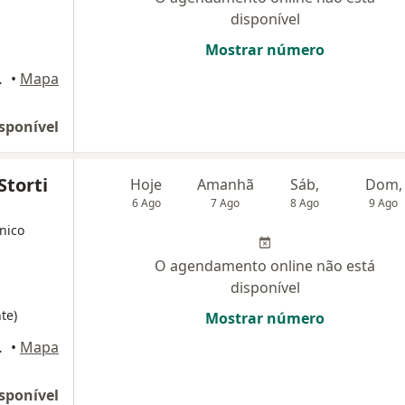
disponível
Mostrar número
245, Jundiaí
•
Mapa
sponível
Storti
Hoje
Amanhã
Sáb,
Dom,
6 Ago
7 Ago
8 Ago
9 Ago
nico
O agendamento online não está
disponível
te)
Mostrar número
245, Jundiaí
•
Mapa
sponível