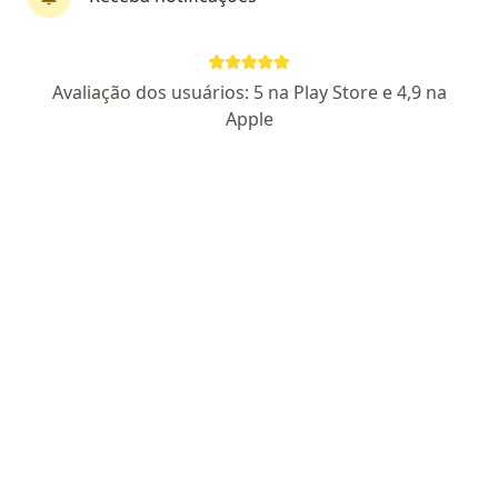
CRM 4020 PA - RQE 3644
Endereço 1
Endereço 2
Avaliação dos usuários: 5 na Play Store e 4,9 na
Avenida Marechal Deodoro da Fonseca, Concórdia do Pará
•
Mapa
Apple
UNI VIDA MED
Consulta Urologia
R$ 250
Esse especialista não oferece agendamento online para esse endereço.
Solicite um atendimento
Especialistas disponíveis
Estes especialistas estão fora de Concórdia do Pará,
Pará PA, em áreas próximas à sua busca.