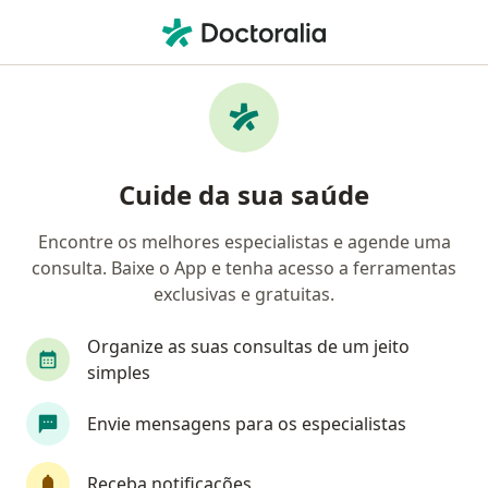
Men
Urologista • Concórdia do Pará, Pará PA
Filtros
Mapa
Urologistas em Concórdia do Pará
Cuide da sua saúde
Encontre os melhores especialistas e agende uma
consulta. Baixe o App e tenha acesso a ferramentas
exclusivas e gratuitas.
Organize as suas consultas de um jeito
simples
Dr. Raimundo de Jesus Pinheiro Abdon
Envie mensagens para os especialistas
Urologista
3 opiniões
Receba notificações