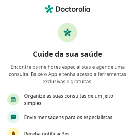
Men
Urologista • Contagem, Minas Gerais MG
Filtros
Convênio:
SAMP
M
Urologistas SAMP em Contagem
Cuide da sua saúde
Encontre os melhores especialistas e agende uma
consulta. Baixe o App e tenha acesso a ferramentas
exclusivas e gratuitas.
Organize as suas consultas de um jeito
simples
Dr. Luis Octtávio Rodrigues
Envie mensagens para os especialistas
·
Mais
Urologista, Cirurgião geral
344 opiniões
Receba notificações