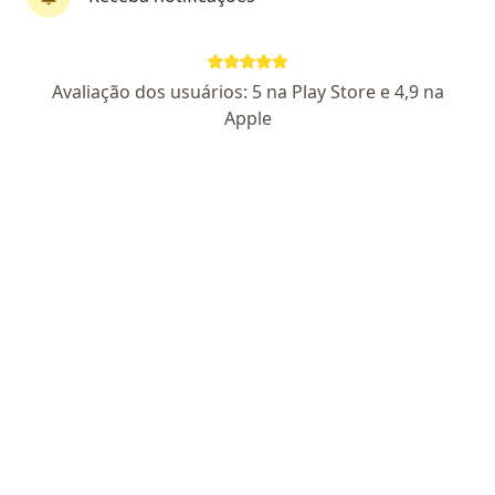
CRM: 59842 - MG
RQE Nº: 44202
RQE Nº: 36337
Pacientes fiéis
Madre Margherita Fontanarosa, 602 - Eldorado, Contagem
•
Mapa
Avaliação dos usuários: 5 na Play Store e 4,9 na
Clínica Monte Sião Contagem
Apple
Aceita SAMP
Retorno de consultas Urologia
Esse especialista não oferece agendamento online para esse endereço.
Solicite um atendimento