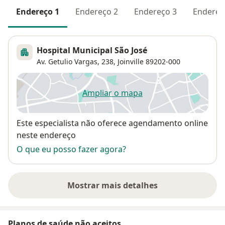
Endereço 1
Endereço 2
Endereço 3
Endereç
Hospital Municipal São José
Av. Getulio Vargas, 238,
Joinville
89202-000
Ampliar o mapa
abre num novo separador
Disponibilidade
Este especialista não oferece agendamento online
neste endereço
O que eu posso fazer agora?
Mostrar mais detalhes
sobre o endereço
Planos de saúde não aceitos