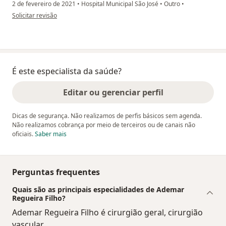
2 de fevereiro de 2021
•
Hospital Municipal São José
•
Outro
•
na opinião do utilizador Juliane Saquetti Mafezolli
Solicitar revisão
É este especialista da saúde?
Editar ou gerenciar perfil
Dicas de segurança. Não realizamos de perfis básicos sem agenda.
Não realizamos cobrança por meio de terceiros ou de canais não
oficiais.
Saber mais
Perguntas frequentes
Quais são as principais especialidades de Ademar
Regueira Filho?
Ademar Regueira Filho é cirurgião geral, cirurgião
vascular.