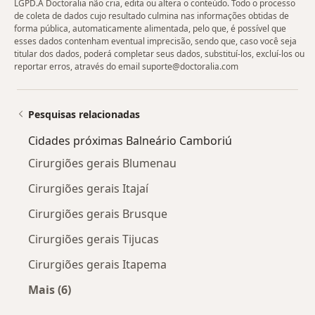
LGPD.A Doctoralia não cria, edita ou altera o conteúdo. Todo o processo
de coleta de dados cujo resultado culmina nas informações obtidas de
forma pública, automaticamente alimentada, pelo que, é possível que
esses dados contenham eventual imprecisão, sendo que, caso você seja
titular dos dados, poderá completar seus dados, substituí-los, excluí-los ou
reportar erros, através do email suporte@doctoralia.com
Pesquisas relacionadas
Cidades próximas Balneário Camboriú
Cirurgiões gerais Blumenau
Cirurgiões gerais Itajaí
Cirurgiões gerais Brusque
Cirurgiões gerais Tijucas
Cirurgiões gerais Itapema
Mais (6)
Mais na categoria: Cidades próximas Balneári