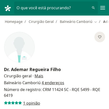
Men
O que você está procurando?
Homepage
Cirurgião Geral
Balneário Camboriú
Ade
Mudar de
Dr.
Ademar Regueira Filho
sobre as especializações
Cirurgião geral
·
Mais
Balneário Camboriú
4 endereços
Número de registro: CRM 11424 SC - RQE 5499 - RQE
6419
1 opinião