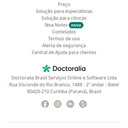
Preço
Solução para especialistas
Solução para clinicas
Noa Notes
novo
Conteúdos
Termos de uso
Alerta de segurança
Central de Ajuda para clientes
Contato
Doctoralia - Homepage
Doctoralia Brasil Serviços Online e Software Ltda
Rua Visconde do Rio Branco, 1488 - 2º andar - Batel
80420-210 Curitiba (Paraná), Brasil
Facebook
abre num novo separador
Instagram
abre num novo separador
Linkedin
abre num novo separad
Glassdoor
abre num novo se