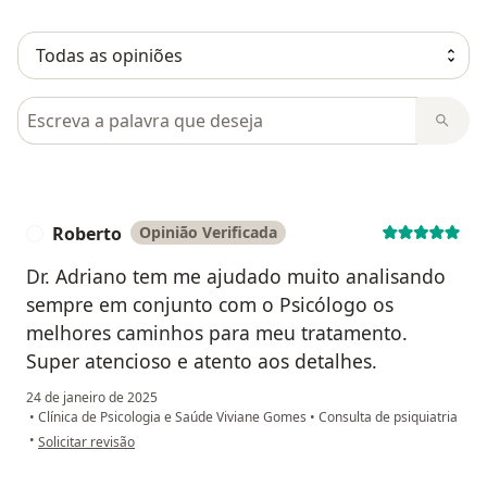
Pesquisar em opiniões
Roberto
Opinião Verificada
R
Dr. Adriano tem me ajudado muito analisando
sempre em conjunto com o Psicólogo os
melhores caminhos para meu tratamento.
Super atencioso e atento aos detalhes.
24 de janeiro de 2025
•
Clínica de Psicologia e Saúde Viviane Gomes
•
Consulta de psiquiatria
na opinião do utilizador Roberto
•
Solicitar revisão