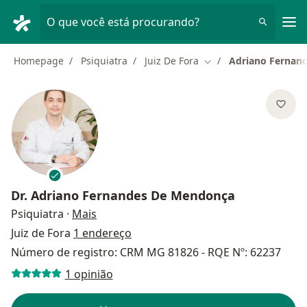
Men
O que você está procurando?
Homepage
Psiquiatra
Juiz De Fora
Adriano Fernan
Mudar de cidade
Dr.
Adriano Fernandes De Mendonça
sobre as especializações
Psiquiatra
·
Mais
Juiz de Fora
1 endereço
Número de registro: CRM MG 81826 - RQE Nº: 62237
1 opinião