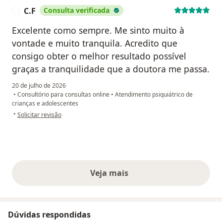
C.F
Consulta verificada
C
Excelente como sempre. Me sinto muito à
vontade e muito tranquila. Acredito que
consigo obter o melhor resultado possível
graças a tranquilidade que a doutora me passa.
20 de julho de 2026
•
Consultório para consultas online
•
Atendimento psiquiátrico de
crianças e adolescentes
na opinião do utilizador C.F
•
Solicitar revisão
Veja mais
opiniões acima
Dúvidas respondidas