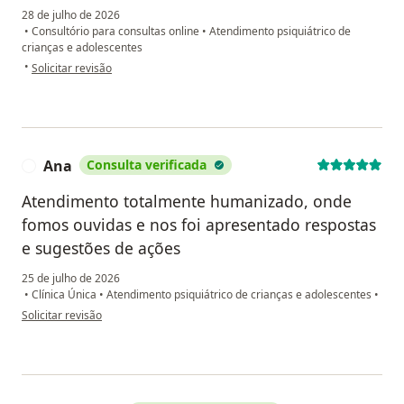
28 de julho de 2026
•
Consultório para consultas online
•
Atendimento psiquiátrico de
crianças e adolescentes
na opinião do utilizador Detiane
•
Solicitar revisão
Ana
Consulta verificada
A
Atendimento totalmente humanizado, onde
fomos ouvidas e nos foi apresentado respostas
e sugestões de ações
25 de julho de 2026
•
Clínica Única
•
Atendimento psiquiátrico de crianças e adolescentes
•
na opinião do utilizador Ana
Solicitar revisão