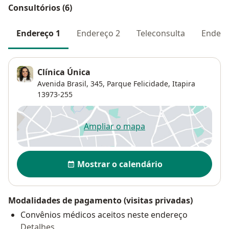
Consultórios (6)
Endereço 1
Endereço 2
Teleconsulta
Endere
Clínica Única
Avenida Brasil, 345,
Parque Felicidade
,
Itapira
13973-255
Ampliar o mapa
abre num novo separador
Disponibilidade
Mostrar o calendário
Modalidades de pagamento (visitas privadas)
Convênios médicos aceitos neste endereço
Detalhes