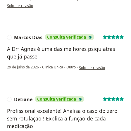
na opinião do utilizador LM
Solicitar revisão
Marcos Dias
Consulta verificada
M
A Drª Agnes é uma das melhores psiquiatras
que já passei
na opinião do utilizador Marcos
29 de julho de 2026
•
Clínica Única
•
Outro
•
Solicitar revisão
Detiane
Consulta verificada
D
Profissional excelente! Analisa o caso do zero
sem rotulação ! Explica a função de cada
medicação