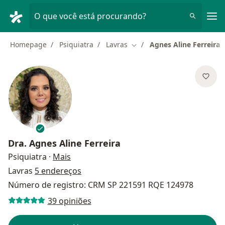
Men
O que você está procurando?
Homepage
Psiquiatra
Lavras
Agnes Aline Ferreira
Mudar de cidade
Dra.
Agnes Aline Ferreira
sobre as especializações
Psiquiatra
·
Mais
Lavras
5 endereços
Número de registro: CRM SP 221591 RQE 124978
39 opiniões