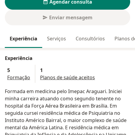
Agendar consulta
Enviar mensagem
Experiência
Serviços
Consultórios
Planos d
Experiência
5
1
Formação
Planos de saúde aceitos
Formada em medicina pelo Imepac Araguari. Iniciei
minha carreira atuando como segundo tenente no
hospital da Força Aérea Brasileira em Brasília. Em
seguida cursei residência médica de Psiquiatria no
Instituto Américo Bairral, o maior complexo de saúde
mental da América Latina. E residência médica em
Psiquiatria da Infância e da Adolescência na Unicamp.