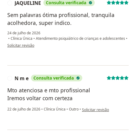
JAQUELINE
Consulta verificada
J
Sem palavras ótima profissional, tranquila
acolhedora, super indico.
24 de julho de 2026
•
Clínica Única
•
Atendimento psiquiátrico de crianças e adolescentes
•
na opinião do utilizador JAQUELINE
Solicitar revisão
N m e
Consulta verificada
N
Mto atenciosa e mto profissional
Iremos voltar com certeza
na opinião do utilizador N m e
22 de julho de 2026
•
Clínica Única
•
Outro
•
Solicitar revisão