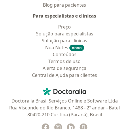
Blog para pacientes
Para especialistas e clínicas
Preço
Solução para especialistas
Solução para clinicas
Noa Notes
novo
Conteúdos
Termos de uso
Alerta de segurança
Central de Ajuda para clientes
Contato
Doctoralia - Homepage
Doctoralia Brasil Serviços Online e Software Ltda
Rua Visconde do Rio Branco, 1488 - 2º andar - Batel
80420-210 Curitiba (Paraná), Brasil
Facebook
abre num novo separador
Instagram
abre num novo separador
Linkedin
abre num novo separad
Glassdoor
abre num novo se