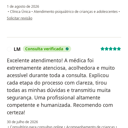
1 de agosto de 2026
•
Clínica Única
•
Atendimento psiquiátrico de crianças e adolescentes
•
na opinião do utilizador ALER
Solicitar revisão
LM
Consulta verificada
L
Excelente atendimento! A médica foi
extremamente atenciosa, acolhedora e muito
acessível durante toda a consulta. Explicou
cada etapa do processo com clareza, tirou
todas as minhas dúvidas e transmitiu muita
segurança. Uma profissional altamente
competente e humanizada. Recomendo com
certeza!
30 de julho de 2026
•
Consultório para consultas online
•
Acompanhamento de crianças
•