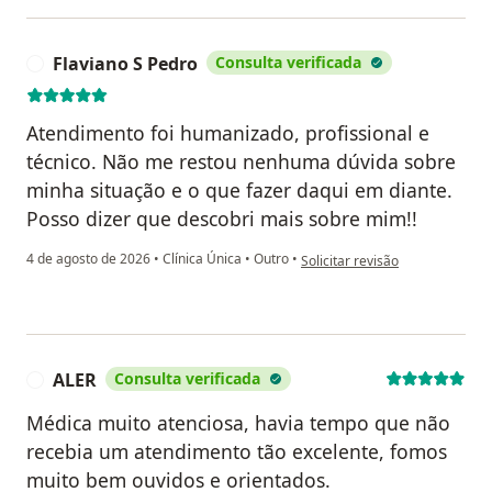
Flaviano S Pedro
Consulta verificada
F
Atendimento foi humanizado, profissional e
técnico. Não me restou nenhuma dúvida sobre
minha situação e o que fazer daqui em diante.
Posso dizer que descobri mais sobre mim!!
na opinião do utilizador Flavia
4 de agosto de 2026
•
Clínica Única
•
Outro
•
Solicitar revisão
ALER
Consulta verificada
A
Médica muito atenciosa, havia tempo que não
recebia um atendimento tão excelente, fomos
muito bem ouvidos e orientados.