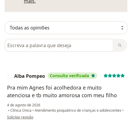
Saber mais sobre pareceres
mais.
Pesquisar em opiniões
Alba Pompeo
Consulta verificada
A
Pra mim Agnes foi acolhedora e muito
atenciosa e tb muito amorosa com meu filho
4 de agosto de 2026
•
Clínica Única
•
Atendimento psiquiátrico de crianças e adolescentes
•
na opinião do utilizador Alba Pompeo
Solicitar revisão