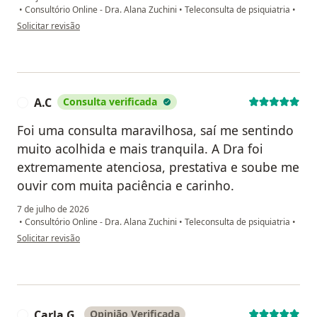
•
Consultório Online - Dra. Alana Zuchini
•
Teleconsulta de psiquiatria
•
na opinião do utilizador Janice
Solicitar revisão
A.C
Consulta verificada
A
Foi uma consulta maravilhosa, saí me sentindo
muito acolhida e mais tranquila. A Dra foi
extremamente atenciosa, prestativa e soube me
ouvir com muita paciência e carinho.
7 de julho de 2026
•
Consultório Online - Dra. Alana Zuchini
•
Teleconsulta de psiquiatria
•
na opinião do utilizador A.C
Solicitar revisão
Carla G.
Opinião Verificada
C