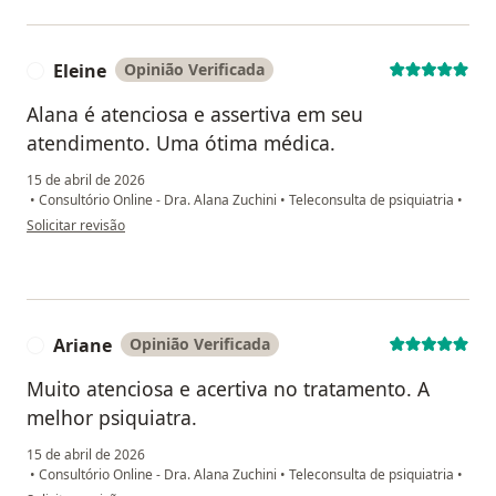
Eleine
Opinião Verificada
E
Alana é atenciosa e assertiva em seu
atendimento. Uma ótima médica.
15 de abril de 2026
•
Consultório Online - Dra. Alana Zuchini
•
Teleconsulta de psiquiatria
•
na opinião do utilizador Eleine
Solicitar revisão
Ariane
Opinião Verificada
A
Muito atenciosa e acertiva no tratamento. A
melhor psiquiatra.
15 de abril de 2026
•
Consultório Online - Dra. Alana Zuchini
•
Teleconsulta de psiquiatria
•
na opinião do utilizador Ariane