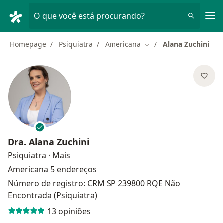
Men
O que você está procurando?
Homepage
Psiquiatra
Americana
Alana Zuchini
Mudar de cidade
Dra.
Alana Zuchini
sobre as especializações
Psiquiatra
·
Mais
Americana
5 endereços
Número de registro: CRM SP 239800 RQE Não
Encontrada (Psiquiatra)
13 opiniões