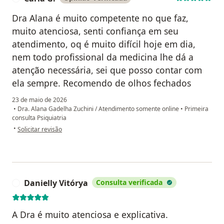
Dra Alana é muito competente no que faz,
muito atenciosa, senti confiança em seu
atendimento, oq é muito difícil hoje em dia,
nem todo profissional da medicina lhe dá a
atenção necessária, sei que posso contar com
ela sempre. Recomendo de olhos fechados
23 de maio de 2026
•
Dra. Alana Gadelha Zuchini / Atendimento somente online
•
Primeira
consulta Psiquiatria
na opinião do utilizador Carla G.
•
Solicitar revisão
Danielly Vitórya
Consulta verificada
D
A Dra é muito atenciosa e explicativa.