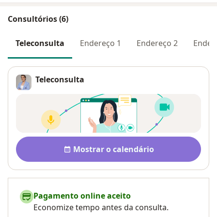
Consultórios (6)
Teleconsulta
Endereço 1
Endereço 2
Ender
Teleconsulta
Disponibilidade
Mostrar o calendário
Pagamento online aceito
Economize tempo antes da consulta.