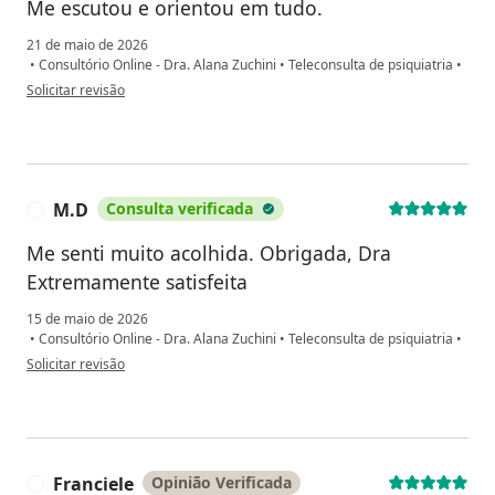
Me escutou e orientou em tudo.
21 de maio de 2026
•
Consultório Online - Dra. Alana Zuchini
•
Teleconsulta de psiquiatria
•
na opinião do utilizador Danielly Vitórya
Solicitar revisão
M.D
Consulta verificada
M
Me senti muito acolhida. Obrigada, Dra
Extremamente satisfeita
15 de maio de 2026
•
Consultório Online - Dra. Alana Zuchini
•
Teleconsulta de psiquiatria
•
na opinião do utilizador M.D
Solicitar revisão
Franciele
Opinião Verificada
F