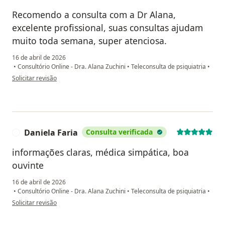
Recomendo a consulta com a Dr Alana,
excelente profissional, suas consultas ajudam
muito toda semana, super atenciosa.
16 de abril de 2026
•
Consultório Online - Dra. Alana Zuchini
•
Teleconsulta de psiquiatria
•
na opinião do utilizador Franciele
Solicitar revisão
Daniela Faria
Consulta verificada
D
informações claras, médica simpática, boa
ouvinte
16 de abril de 2026
•
Consultório Online - Dra. Alana Zuchini
•
Teleconsulta de psiquiatria
•
na opinião do utilizador Daniela Faria
Solicitar revisão