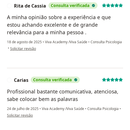
Rita de Cassia
Consulta verificada
R
A minha opinião sobre a experiência e que
estou achando excelente e de grande
relevância para a minha pessoa .
18 de agosto de 2025
•
Viva Academy /Viva Saúde
•
Consulta Psicologia
na opinião do utilizador Rita de Cassia
•
Solicitar revisão
Carias
Consulta verificada
C
Profissional bastante comunicativa, atenciosa,
sabe colocar bem as palavras
24 de julho de 2025
•
Viva Academy /Viva Saúde
•
Consulta Psicologia
•
na opinião do utilizador Carias
Solicitar revisão