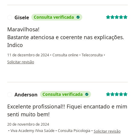
Gisele
Consulta verificada
G
Maravilhosa!
Bastante atenciosa e coerente nas explicações.
Indico
11 de dezembro de 2024
•
Consulta online
•
Teleconsulta
•
na opinião do utilizador Gisele
Solicitar revisão
Anderson
Consulta verificada
A
Excelente profissional!! Fiquei encantado e mim
senti muito bem!
20 de novembro de 2024
na opinião do utilizador
•
Viva Academy /Viva Saúde
•
Consulta Psicologia
•
Solicitar revisão