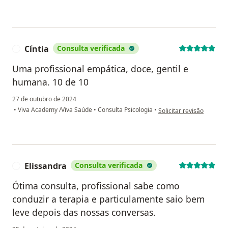
Cíntia
Consulta verificada
C
Uma profissional empática, doce, gentil e
humana. 10 de 10
27 de outubro de 2024
na opinião do utilizador 
•
Viva Academy /Viva Saúde
•
Consulta Psicologia
•
Solicitar revisão
Elissandra
Consulta verificada
E
Ótima consulta, profissional sabe como
conduzir a terapia e particulamente saio bem
leve depois das nossas conversas.