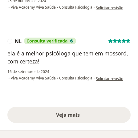
25 de outubro de 2024
na opinião do utilizador 
•
Viva Academy /Viva Saúde
•
Consulta Psicologia
•
Solicitar revisão
NL
Consulta verificada
N
ela é a melhor psicóloga que tem em mossoró,
com certeza!
16 de setembro de 2024
na opinião do utilizador 
•
Viva Academy /Viva Saúde
•
Consulta Psicologia
•
Solicitar revisão
Veja mais
opiniões acima