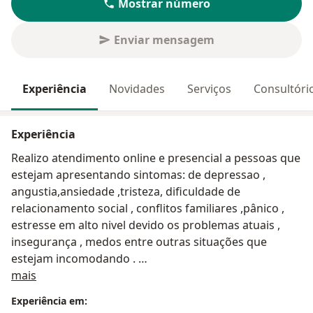
Mostrar número
Enviar mensagem
Experiência
Novidades
Serviços
Consultóri
Experiência
Realizo atendimento online e presencial a pessoas que
estejam apresentando sintomas: de depressao ,
angustia,ansiedade ,tristeza, dificuldade de
relacionamento social , conflitos familiares ,pânico ,
estresse em alto nivel devido os problemas atuais ,
insegurança , medos entre outras situações que
estejam incomodando .
Sobre mim
mais
Conduzo a terapia ao público de pré - adolescentes ,
Experiência em:
adolescentes e adultos ,assim como também terapia