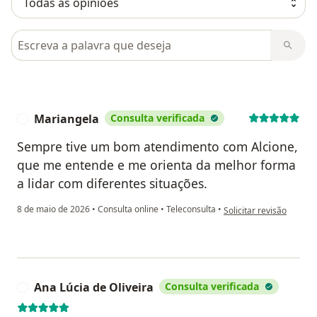
Pesquisar em opiniões
Mariangela
Consulta verificada
M
Sempre tive um bom atendimento com Alcione,
que me entende e me orienta da melhor forma
a lidar com diferentes situações.
na opinião do utilizado
8 de maio de 2026
•
Consulta online
•
Teleconsulta
•
Solicitar revisão
Ana Lúcia de Oliveira
Consulta verificada
A