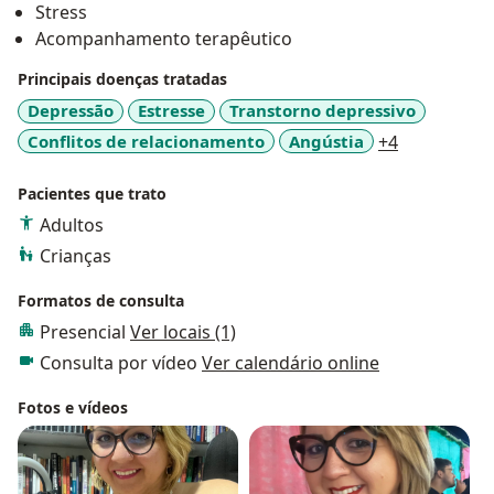
Stress
de casal .
Acompanhamento terapêutico
Com intuito em contribuir para que consigam
Principais doenças tratadas
estabelecer uma relação com você mesmo do
Depressão
Estresse
Transtorno depressivo
autoconhecimento e trazer um bem estar para sua
a11y_sr_mo
Conflitos de relacionamento
Angústia
+4
vida.
Pacientes que trato
Adultos
Crianças
Formatos de consulta
Presencial
Ver locais (1)
Consulta por vídeo
Ver calendário online
Fotos e vídeos