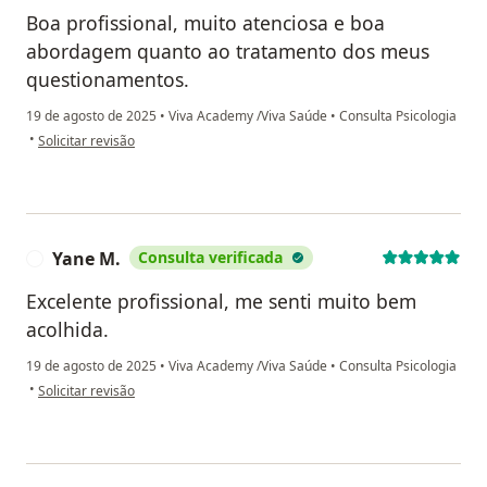
Boa profissional, muito atenciosa e boa
abordagem quanto ao tratamento dos meus
questionamentos.
19 de agosto de 2025
•
Viva Academy /Viva Saúde
•
Consulta Psicologia
na opinião do utilizador Ana Lúcia de Oliveira
•
Solicitar revisão
Yane M.
Consulta verificada
Y
Excelente profissional, me senti muito bem
acolhida.
19 de agosto de 2025
•
Viva Academy /Viva Saúde
•
Consulta Psicologia
na opinião do utilizador Yane M.
•
Solicitar revisão