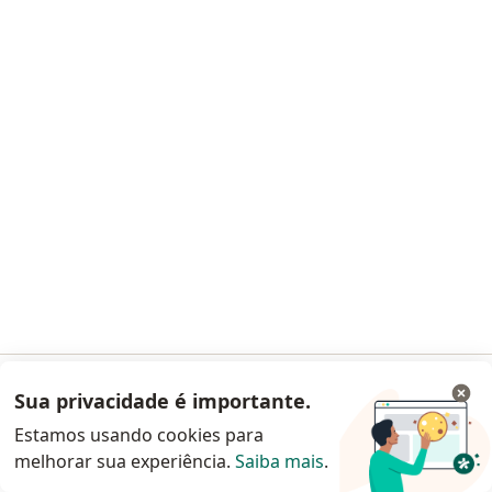
Dra. Laira Vidal: CRM 52-86412-9
Endereço 1
Endereço 2
Endereço 3
Barra da Tijuca - Av. das Américas, 3500 - bloco 5, Loja C, Rio de Janeiro
•
Mapa
AlergoLife
Dra. Fernanda
Dra. Ana Paula
Dra. Laira Vidal
Marques Conceicao
Ferracciu Millen
Alergista pediátrico
Alergista pediátrico
Coutinho
Alergista pediátrico
Ver todos os especialistas (9)
Nenhum profissional neste centro médico tem consultas disponíveis
Sua privacidade é importante.
Acessar App
Estamos usando cookies para
Mostrar perfil
melhorar sua experiência.
Saiba mais
.
Continuar pelo site da Doctoralia