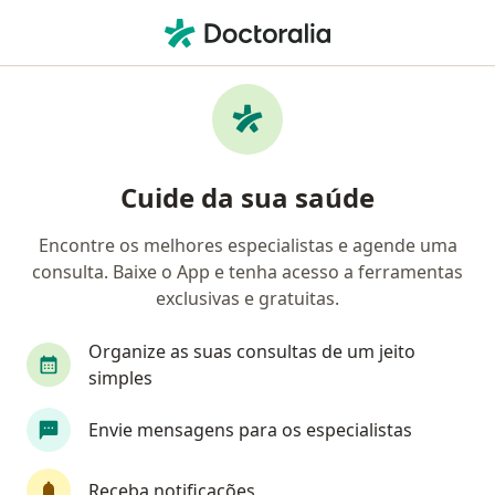
Men
Alergista Pediátrico
Filtros
Convênio
Mapa
Alergistas pediátricos
Cuide da sua saúde
Escolha a cidade onde você está buscando por um
Encontre os melhores especialistas e agende uma
especialista
consulta. Baixe o App e tenha acesso a ferramentas
exclusivas e gratuitas.
Rio de Janeiro
São Paulo
Brasília
Bel
Organize as suas consultas de um jeito
simples
Envie mensagens para os especialistas
Receba notificações