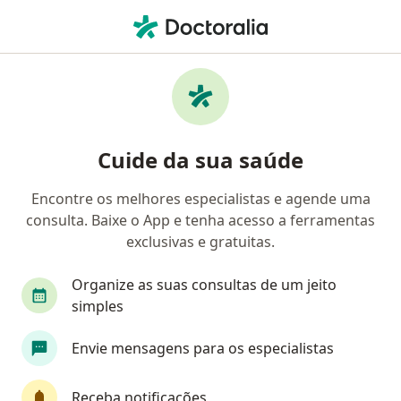
Men
Alergista • Campo Grande, Mato Grosso do Sul MS
Filtros
Convênio
Mapa
Alergistas em Campo Grande
Cuide da sua saúde
Encontre os melhores especialistas e agende uma
Qual é o seu convênio?
consulta. Baixe o App e tenha acesso a ferramentas
exclusivas e gratuitas.
Organize as suas consultas de um jeito
simples
Envie mensagens para os especialistas
Dra. Adriana Cunha Barbosa
Receba notificações