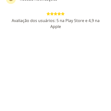
CRM 3170 AL |
RQE Nº: 946
Pacientes fiéis
Avaliação dos usuários: 5 na Play Store e 4,9 na
Endereço 1
Endereço 2
Apple
Avenida Comendador Gustavo Paiva, 5945, Maceió
•
Mapa
Centro Medico Parque Shopping
Aceita Saúde Caixa (Caixa Econômica Federal)
Consulta alergia e imunologia
Esse especialista não oferece agendamento online para esse endereço.
Solicite um atendimento