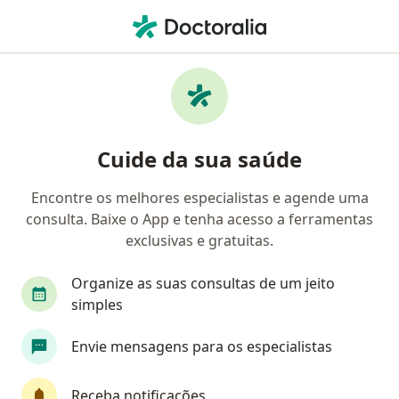
Men
Alergista • Maceió, Alagoas AL
Filtros
Convênio:
Saúde Caixa (Caixa
Alergistas Saúde Caixa (Caixa Econômica
Cuide da sua saúde
Federal) em Maceió
Encontre os melhores especialistas e agende uma
consulta. Baixe o App e tenha acesso a ferramentas
exclusivas e gratuitas.
Organize as suas consultas de um jeito
simples
Dr. Nelson Cuyabano
Envie mensagens para os especialistas
·
Mais
Alergista
1561 opiniões
Receba notificações