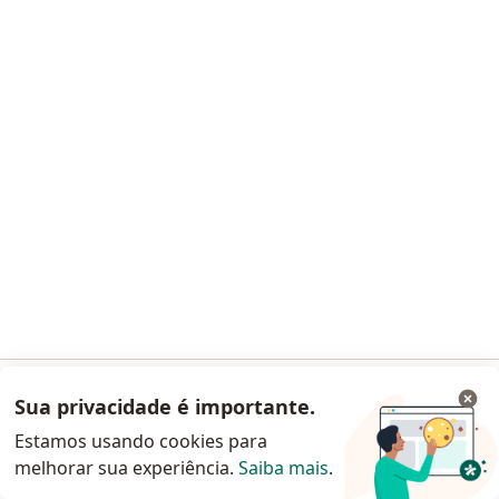
Dra. Raíssa Barbosa Matolla de Alencar
·
Mais
Alergista
86 opiniões
CRM RJ 1074032
RQE Alergia (não encontrado)
RQE Pediatria
Nº: 48103
Pacientes fiéis
Ipanema - Rua Visconde de Pirajá, 547, Grupo 605, Rio de Janeiro
•
Mapa
Sua privacidade é importante.
Acessar App
AlergoLife
Estamos usando cookies para
Aceita Sul América Saúde
melhorar sua experiência.
Saiba mais
.
Continuar pelo site da Doctoralia
Consulta alergia e imunologia