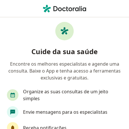
Men
Alergista • Rio de Janeiro, Rio de Janeiro RJ
Filtros
Convênio:
Sul América Saúde
Alergistas Sul América Saúde em Rio de
Cuide da sua saúde
Janeiro
Encontre os melhores especialistas e agende uma
consulta. Baixe o App e tenha acesso a ferramentas
exclusivas e gratuitas.
Organize as suas consultas de um jeito
simples
Envie mensagens para os especialistas
First Class
Dra. Lika Nishimori
·
Mais
Alergista
Receba notificações