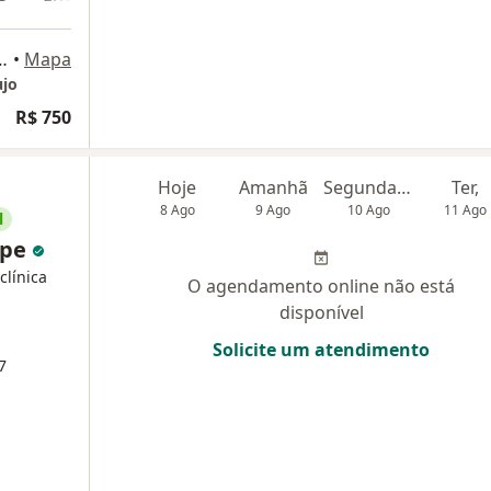
40, Vila Cordeiro, São Paulo
•
Mapa
ujo
R$ 750
Hoje
Amanhã
Segunda-feira
Ter,
8 Ago
9 Ago
10 Ago
11 Ago
l
ppe
clínica
O agendamento online não está
disponível
Solicite um atendimento
7