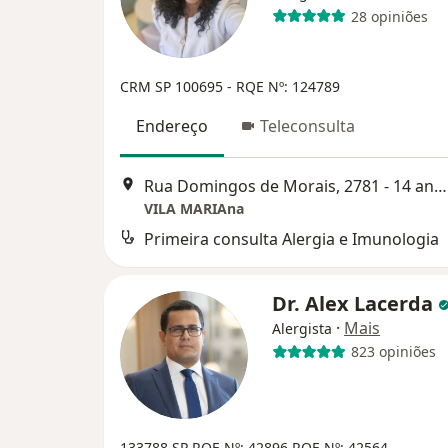
28 opiniões
CRM SP 100695
- RQE Nº: 124789
Endereço
Teleconsulta
Rua Domingos de Morais, 2781 - 14 andar, São Paulo
VILA MARIAna
Primeira consulta Alergia e Imunologia
Dr. Alex Lacerda
·
Mais
Alergista
823 opiniões
133788 SP
RQE Nº: 42896
RQE Nº: 42564