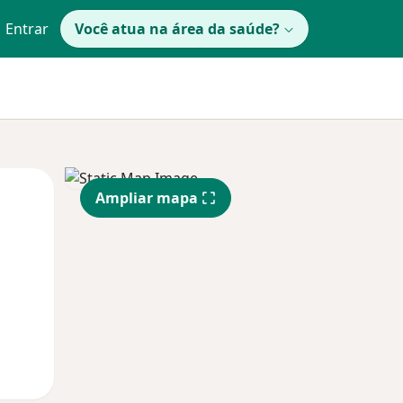
Entrar
Você atua na área da saúde?
Qua
Qui,
Sex,
Ampliar mapa
12 Ago
13 Ago
14 Ago