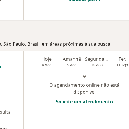
X
, São Paulo, Brasil, em áreas próximas à sua busca.
Hoje
Amanhã
Segunda-feira
Ter,
8 Ago
9 Ago
10 Ago
11 Ago
O agendamento online não está
disponível
Solicite um atendimento
sulta