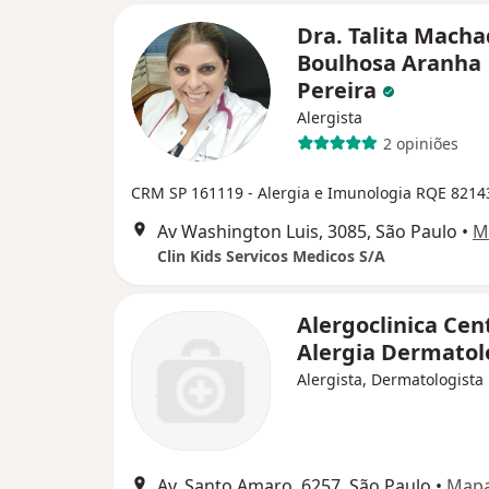
Dra. Talita Mach
Boulhosa Aranha
Pereira
Alergista
2 opiniões
CRM SP 161119
- Alergia e Imunologia RQE 8214
Av Washington Luis, 3085, São Paulo
•
M
Clin Kids Servicos Medicos S/A
Alergoclinica Cen
Alergia Dermatol
Alergista, Dermatologista
Av. Santo Amaro, 6257, São Paulo
•
Map