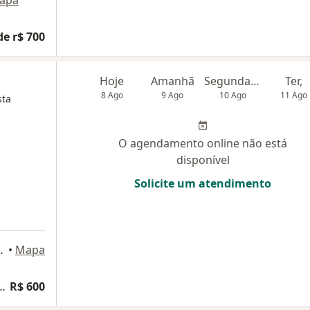
apa
de r$ 700
Hoje
Amanhã
Segunda-feira
Ter,
8 Ago
9 Ago
10 Ago
11 Ago
sta
O agendamento online não está
disponível
Solicite um atendimento
ial Osasco conj.104), Osasco
•
Mapa
e Imunologia (adultos e crianças)
R$ 600