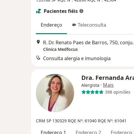
Pacientes fiéis
Endereço
Teleconsulta
R. Dr. Renato Paes de B
Clinica Medfocus
Consulta alergia e imunologia
Dra. Fernanda Ar
·
Mais
Alergista
398 opiniões
CRM SP 130329
RQE Nº: 61040
RQE Nº: 61041
Endereço 1
Endereço 2
Endereço 