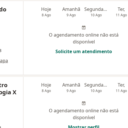
ado
Hoje
Amanhã
Segunda-feira
Ter,
8 Ago
9 Ago
10 Ago
11 Ago
O agendamento online não está
disponível
3
Solicite um atendimento
apa
tro
Hoje
Amanhã
Segunda-feira
Ter,
ogia X
8 Ago
9 Ago
10 Ago
11 Ago
O agendamento online não está
disponível
a
Mostrar perfil