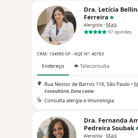
Dra. Letícia Belli
Ferreira
·
Mais
Alergista
97 opiniões
CRM: 134995-SP
- RQE Nº: 40763
Endereço
Teleconsulta
Rua Nestor de Barros 116, São Paulo
•
M
Consultório Zona Leste
Consulta alergia e imunologia
Dra. Fernanda Am
Pedreira Soubak
·
Mais
Alergista