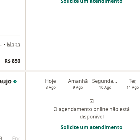
Solicite um atendimento
arros, 750, conjunto 121/124, São Paulo
•
Mapa
R$ 850
aujo
Hoje
Amanhã
Segunda-feira
Ter,
8 Ago
9 Ago
10 Ago
11 Ago
O agendamento online não está
disponível
Solicite um atendimento
3
Endereço 4
Teleconsulta