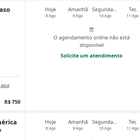
naso
Hoje
Amanhã
Segunda-feira
Ter,
8 Ago
9 Ago
10 Ago
11 Ago
O agendamento online não está
disponível
Solicite um atendimento
apa
R$ 750
érica
Hoje
Amanhã
Segunda-feira
Ter,
8 Ago
9 Ago
10 Ago
11 Ago