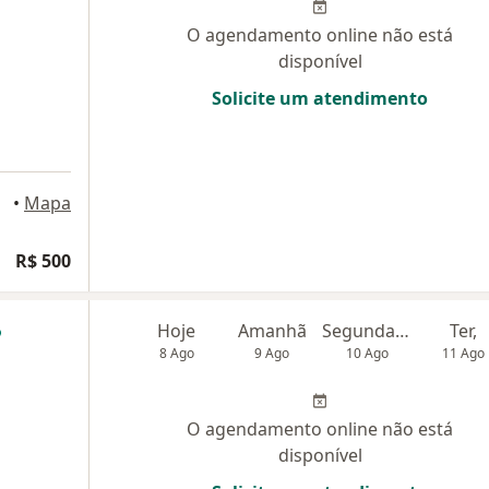
O agendamento online não está
disponível
Solicite um atendimento
•
Mapa
R$ 500
Hoje
Amanhã
Segunda-feira
Ter,
8 Ago
9 Ago
10 Ago
11 Ago
O agendamento online não está
disponível