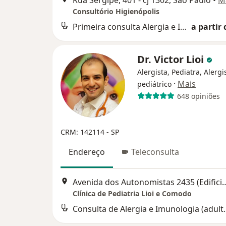
Rua Sergipe, 401 - cj 1302, São Paulo
•
M
Consultório Higienópolis
Primeira consulta Alergia e Imunologia
a partir 
Dr. Victor Lioi
Alergista, Pediatra, Alergi
·
Mais
pediátrico
648 opiniões
CRM: 142114 - SP
Endereço
Teleconsulta
Avenida dos Autonomistas 2435 (Edificio Mond
Clínica de Pediatria Lioi e Comodo
Consulta de Alergia 