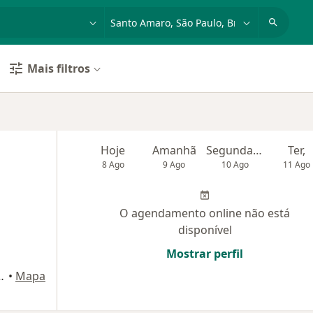
dade, doença ou nome
cidade ou região
Mais filtros
Hoje
Amanhã
Segunda-feira
Ter,
8 Ago
9 Ago
10 Ago
11 Ago
O agendamento online não está
disponível
Mostrar perfil
ão Benedito, 1063, São Paulo
•
Mapa