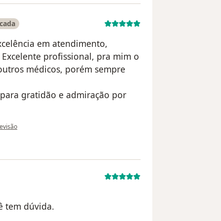
icada
excelência em atendimento,
 Excelente profissional, pra mim o
 outros médicos, porém sempre
para gratidão e admiração por
 do utilizador Sua conta foi excluída
revisão
ê tem dúvida.