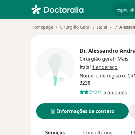
especiali
Homepage
Cirurgião Geral
Itajaí
Alessa
Mudar de ci
Dr.
Alessandro Andr
so
Cirurgião geral
·
Mais
Itajaí
1 endereço
Número de registro: CR
3238
6 opiniões
Informações de contato
Serviços
Consultórios
P