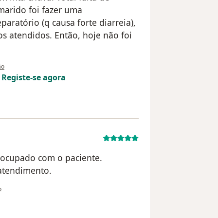
 marido foi fazer uma
ratório (q causa forte diarreia),
 atendidos. Então, hoje não foi
tilizador S.A
ão
!
Registe-se agora
reocupado com o paciente.
 atendimento.
tilizador Mariana
o