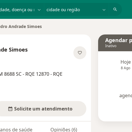
dade, doença ou nome
cidade ou região
ndro Andrade Simoes
dade
Agendar p
Inativo
ade Simoes
bre as especializações
Hoje
8 Ago
M 8688 SC - RQE 12870 - RQE
agend
Solicite um atendimento
lanos de saúde
Opiniões (6)