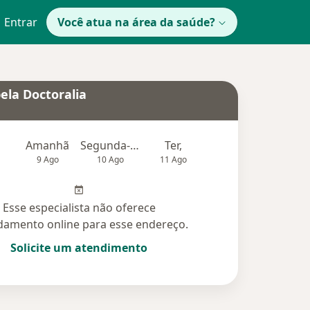
Entrar
Você atua na área da saúde?
ela Doctoralia
Amanhã
Segunda-feira
Ter,
Qua
Qui,
9 Ago
10 Ago
11 Ago
12 Ago
13 Ag
Esse especialista não oferece
amento online para esse endereço.
Solicite um atendimento