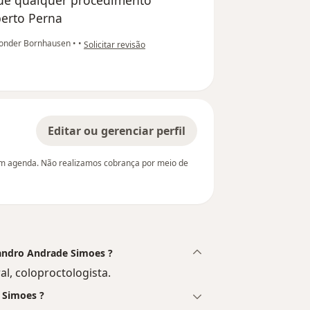
que qualquer procedimento
berto Perna
na opinião do utilizador paciente anônimo
Konder Bornhausen
•
•
Solicitar revisão
Editar ou gerenciar perfil
em agenda. Não realizamos cobrança por meio de
sandro Andrade Simoes ?
l, coloproctologista.
 Simoes ?