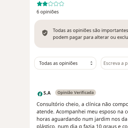
6 opiniões
Todas as opiniões são importantes,
podem pagar para alterar ou exclu
Pesquisar e
S.A
Opinião Verificada
S
Consultório cheio, a clínica não com
atende. Acompanhei meu esposo na co
horas aguardando num jardim nos da c
plástico, num dia q fazia 10 graus e c