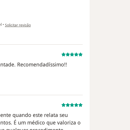
na opinião do utilizador paciente anônimo
el
•
Solicitar revisão
vontade. Recomendadíssimo!!
foi excluída
iente quando este relata seu
ntos. É um médico que valoriza o