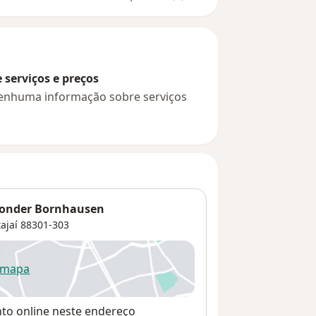
serviços e preços
 nenhuma informação sobre serviços
Konder Bornhausen
tajaí
88301-303
 mapa
re num novo separador
nto online neste endereço