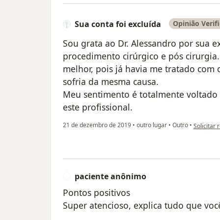
Sua conta foi excluída
Opinião Verif
Sou grata ao Dr. Alessandro por sua 
procedimento cirúrgico e pós cirurgia.
melhor, pois já havia me tratado com
sofria da mesma causa.
Meu sentimento é totalmente voltado 
este profissional.
na opinião
21 de dezembro de 2019
•
outro lugar
•
Outro
•
Solicitar 
paciente anônimo
P
Pontos positivos
Super atencioso, explica tudo que voc