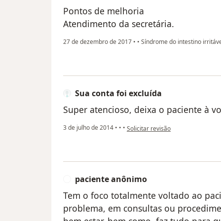
Pontos de melhoria
Atendimento da secretária.
27 de dezembro de 2017
•
•
Síndrome do intestino irritáv
Sua conta foi excluída
Super atencioso, deixa o paciente à 
na opinião do utilizador Sua conta 
3 de julho de 2014
•
•
•
Solicitar revisão
paciente anônimo
P
Tem o foco totalmente voltado ao pac
problema, em consultas ou procedime