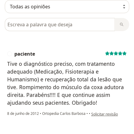
Pesquisar em opiniões
paciente
P
Tive o diagnóstico preciso, com tratamento
adequado (Medicação, Fisioterapia e
Humanismo) e recuperação total da lesão que
tive. Rompimento do músculo da coxa adutora
direita. Parabéns!!!! E que continue assim
ajudando seus pacientes. Obrigado!
na opinião do utilizador p
8 de junho de 2012
•
Ortopedia Carlos Barbosa
•
•
Solicitar revisão