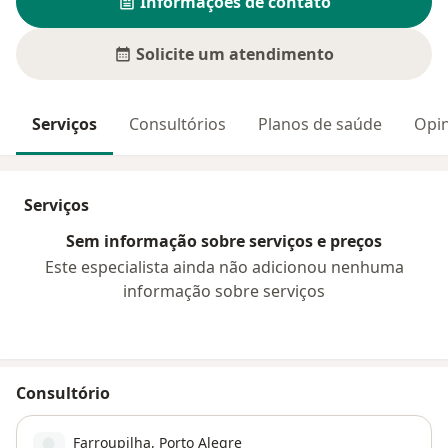
Informações de contato
Solicite um atendimento
Serviços
Consultórios
Planos de saúde
Opin
Serviços
Sem informação sobre serviços e preços
Este especialista ainda não adicionou nenhuma
informação sobre serviços
Consultório
Farroupilha
,
Porto Alegre