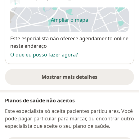
Ampliar o mapa
abre num novo separador
Disponibilidade
Este especialista não oferece agendamento online
neste endereço
O que eu posso fazer agora?
Mostrar mais detalhes
sobre o endereço
Planos de saúde não aceitos
Este especialista só aceita pacientes particulares. Você
pode pagar particular para marcar, ou encontrar outro
especialista que aceite o seu plano de saúde.