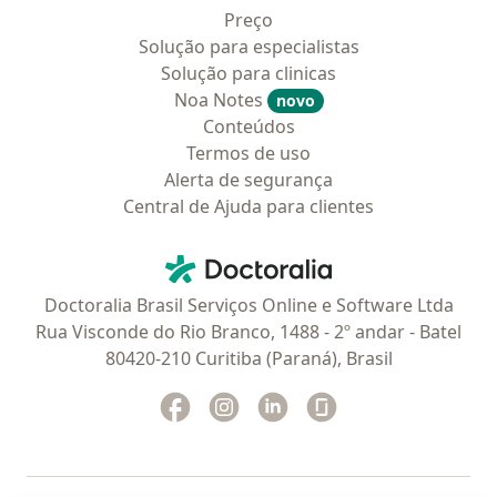
Preço
Solução para especialistas
Solução para clinicas
Noa Notes
novo
Conteúdos
Termos de uso
Alerta de segurança
Central de Ajuda para clientes
Contato
Doctoralia - Homepage
Doctoralia Brasil Serviços Online e Software Ltda
Rua Visconde do Rio Branco, 1488 - 2º andar - Batel
80420-210 Curitiba (Paraná), Brasil
Facebook
abre num novo separador
Instagram
abre num novo separador
Linkedin
abre num novo separad
Glassdoor
abre num novo se