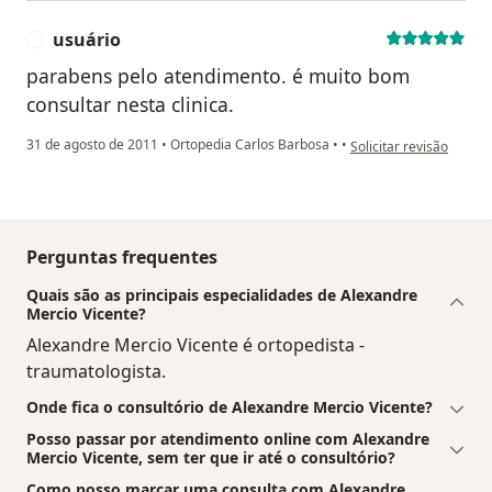
usuário
U
parabens pelo atendimento. é muito bom
consultar nesta clinica.
na opinião do utilizado
31 de agosto de 2011
•
Ortopedia Carlos Barbosa
•
•
Solicitar revisão
Perguntas frequentes
Quais são as principais especialidades de Alexandre
Mercio Vicente?
Alexandre Mercio Vicente é ortopedista -
traumatologista.
Onde fica o consultório de Alexandre Mercio Vicente?
Posso passar por atendimento online com Alexandre
Mercio Vicente, sem ter que ir até o consultório?
Como posso marcar uma consulta com Alexandre