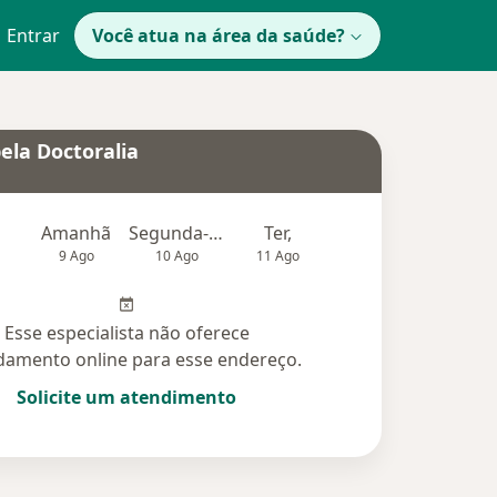
Entrar
Você atua na área da saúde?
ela Doctoralia
Amanhã
Segunda-feira
Ter,
Qua
Qui,
9 Ago
10 Ago
11 Ago
12 Ago
13 Ag
Esse especialista não oferece
amento online para esse endereço.
Solicite um atendimento