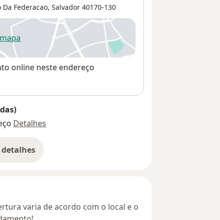
 Da Federacao
,
Salvador
40170-130
 mapa
re num novo separador
nto online neste endereço
das)
eço
Detalhes
 detalhes
bre o endereço
rtura varia de acordo com o local e o
ndamento!