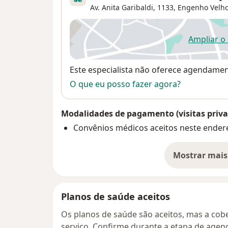
Av. Anita Garibaldi, 1133,
Engenho Velho
Ampliar o
ab
Disponibilidade
Este especialista não oferece agendame
O que eu posso fazer agora?
Modalidades de pagamento (visitas priva
Convênios médicos aceitos neste ender
Mostrar mais
so
Planos de saúde aceitos
Os planos de saúde são aceitos, mas a cobe
serviço. Confirme durante a etapa de age