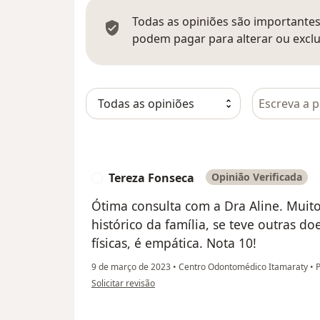
Todas as opiniões são importantes,
podem pagar para alterar ou exclu
Pesquisar e
Tereza Fonseca
Opinião Verificada
T
Ótima consulta com a Dra Aline. Muito
histórico da família, se teve outras d
físicas, é empática. Nota 10!
9 de março de 2023
•
Centro Odontomédico Itamaraty
•
P
na opinião do utilizador Tereza Fonseca
Solicitar revisão