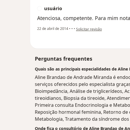
usuário
U
Atenciosa, competente. Para mim nota
na opinião do utilizador usuário
22 de abril de 2014
•
•
•
Solicitar revisão
Perguntas frequentes
Quais são as principais especialidades de Ali
Aline Brandao de Andrade Miranda é endoc
serviços oferecidos pelo especialista graças
Bioimpedância, Análise de triglicerídeos
tireoidianos, Biopsia da tireoide, Atendim
Primeira consulta Endocrinologia e Metabo
Reposição hormonal feminina, Retorno de 
Metabologia, Tratamento da síndrome dos o
Onde fica o consultório de Aline Brandao de A