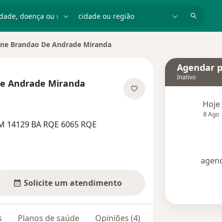
dade, doença ou nome
cidade ou região
ine Brandao De Andrade Miranda
de cidade
Agendar p
Inativo
de Andrade Miranda
obre as especializações
Hoje
8 Ago
RM 14129 BA RQE 6065 RQE
agend
Solicite um atendimento
s
Planos de saúde
Opiniões (4)