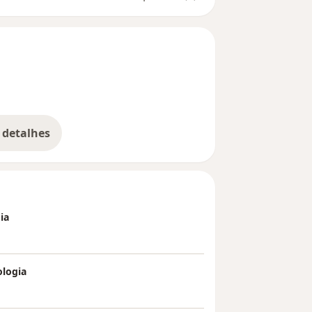
 detalhes
bre a experiência
ia
ologia