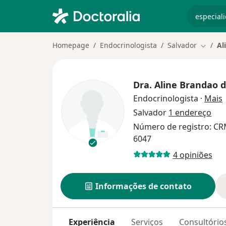
especiali
Homepage
Endocrinologista
Salvador
Al
Mudar 
Dra.
Aline Brandao 
s
Endocrinologista
·
Mais
Salvador
1 endereço
Número de registro: C
6047
4 opiniões
Informações de contato
Experiência
Serviços
Consultório