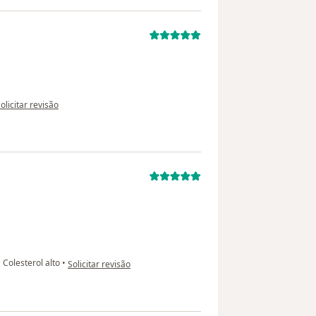
a opinião do utilizador paciente
olicitar revisão
na opinião do utilizador usuário
•
Colesterol alto
•
Solicitar revisão