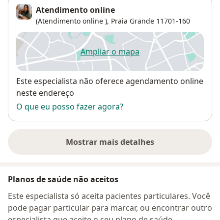
Atendimento online
(Atendimento online ),
Praia Grande
11701-160
Ampliar o mapa
abre num novo separador
Disponibilidade
Este especialista não oferece agendamento online
neste endereço
O que eu posso fazer agora?
Mostrar mais detalhes
sobre o endereço
Planos de saúde não aceitos
Este especialista só aceita pacientes particulares. Você
pode pagar particular para marcar, ou encontrar outro
especialista que aceite o seu plano de saúde.