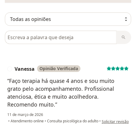
Pesquisar em opiniões
Vanessa
Opinião Verificada
V
“Faço terapia há quase 4 anos e sou muito
grato pelo acompanhamento. Profissional
atenciosa, ética e muito acolhedora.
Recomendo muito.”
11 de março de 2026
na opinião do utiliz
•
Atendimento online
•
Consulta psicológica do adulto
•
Solicitar revisão