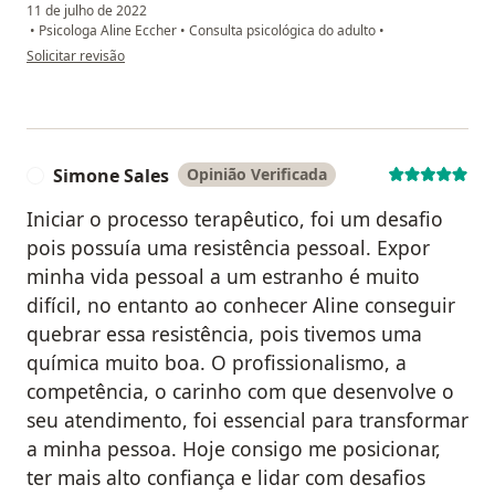
11 de julho de 2022
•
Psicologa Aline Eccher
•
Consulta psicológica do adulto
•
na opinião do utilizador Daiany Pitanga
Solicitar revisão
Simone Sales
Opinião Verificada
S
Iniciar o processo terapêutico, foi um desafio
pois possuía uma resistência pessoal. Expor
minha vida pessoal a um estranho é muito
difícil, no entanto ao conhecer Aline conseguir
quebrar essa resistência, pois tivemos uma
química muito boa. O profissionalismo, a
competência, o carinho com que desenvolve o
seu atendimento, foi essencial para transformar
a minha pessoa. Hoje consigo me posicionar,
ter mais alto confiança e lidar com desafios