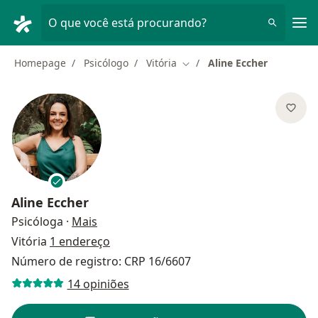
Men
O que você está procurando?
Homepage
Psicólogo
Vitória
Aline Eccher
Mudar de cidade
Aline Eccher
sobre as especializações
Psicóloga
·
Mais
Vitória
1 endereço
Número de registro: CRP 16/6607
14 opiniões