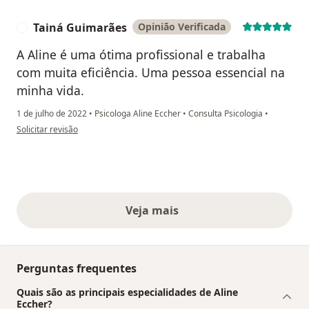
Tainá Guimarães
Opinião Verificada
T
A Aline é uma ótima profissional e trabalha
com muita eficiência. Uma pessoa essencial na
minha vida.
1 de julho de 2022
•
Psicologa Aline Eccher
•
Consulta Psicologia
•
na opinião do utilizador Tainá Guimarães
Solicitar revisão
Veja mais
opiniões acima
Perguntas frequentes
Quais são as principais especialidades de Aline
Eccher?