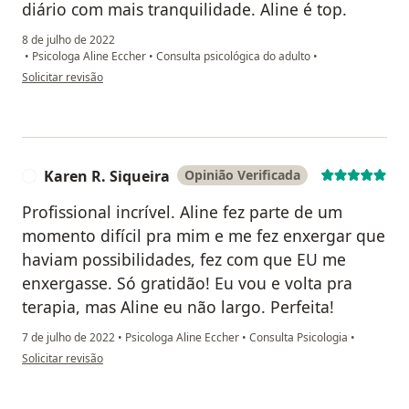
diário com mais tranquilidade. Aline é top.
8 de julho de 2022
•
Psicologa Aline Eccher
•
Consulta psicológica do adulto
•
na opinião do utilizador Simone Sales
Solicitar revisão
Karen R. Siqueira
Opinião Verificada
K
Profissional incrível. Aline fez parte de um
momento difícil pra mim e me fez enxergar que
haviam possibilidades, fez com que EU me
enxergasse. Só gratidão! Eu vou e volta pra
terapia, mas Aline eu não largo. Perfeita!
7 de julho de 2022
•
Psicologa Aline Eccher
•
Consulta Psicologia
•
na opinião do utilizador Karen R. Siqueira
Solicitar revisão