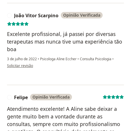
João Vitor Scarpino
Opinião Verificada
J
Excelente profissional, já passei por diversas
terapeutas mas nunca tive uma experiência tão
boa
3 de julho de 2022
•
Psicologa Aline Eccher
•
Consulta Psicologia
•
na opinião do utilizador João Vitor Scarpino
Solicitar revisão
Felipe
Opinião Verificada
F
Atendimento excelente! A Aline sabe deixar a
gente muito bem a vontade durante as
consultas, sempre com muito profissionalismo