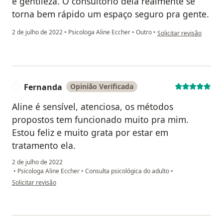
e gentileza. O consultório dela realmente se
torna bem rápido um espaço seguro pra gente.
na opinião do utilizador
2 de julho de 2022
•
Psicologa Aline Eccher
•
Outro
•
Solicitar revisão
Fernanda
Opinião Verificada
F
Aline é sensível, atenciosa, os métodos
propostos tem funcionado muito pra mim.
Estou feliz e muito grata por estar em
tratamento ela.
2 de julho de 2022
•
Psicologa Aline Eccher
•
Consulta psicológica do adulto
•
na opinião do utilizador Fernanda
Solicitar revisão