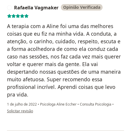
Rafaella Vagmaker
Opinião Verificada
R
A terapia com a Aline foi uma das melhores
coisas que eu fiz na minha vida. A conduta, a
atenção, o carinho, cuidado, respeito, escuta e
a forma acolhedora de como ela conduz cada
caso nas sessões, nos faz cada vez mais querer
voltar e querer mais da gente. Ela vai
despertando nossas questões de uma maneira
muito afetuosa. Super recomendo essa
profissional incrível. Aprendi coisas que levo
pra vida.
1 de julho de 2022
•
Psicologa Aline Eccher
•
Consulta Psicologia
•
na opinião do utilizador Rafaella Vagmaker
Solicitar revisão