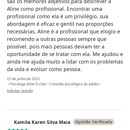
são os melhores adjetivos para descrever a
Aline como profissional. Encontrar uma
profissional como ela é um privilégio, sua
abordagem é eficaz e gentil nas proporções
necessárias. Aline é a profissional que elogio e
recomendo a outras pessoas sempre que
possível, pois mais pessoas deviam ter a
oportunidade de se tratar com ela. Me ajudou e
ainda me ajuda muito a lidar com os problemas
da vida e evoluir como pessoa.
22 de junho de 2023
•
Psicologa Aline Eccher
•
Consulta psicológica do adulto
•
na opinião do utilizador Kamila Karen Silva Maia
Solicitar revisão
Kamila Karen Silva Maia
Opinião Verificada
K