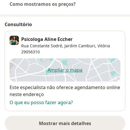
Como mostramos os preços?
Consultório
Psicologa Aline Eccher
Rua Constante Sodré,
Jardim Camburi
,
Vitória
29056310
Ampliar o mapa
abre num novo separador
Disponibilidade
Este especialista não oferece agendamento online
neste endereço
O que eu posso fazer agora?
Mostrar mais detalhes
sobre o endereço