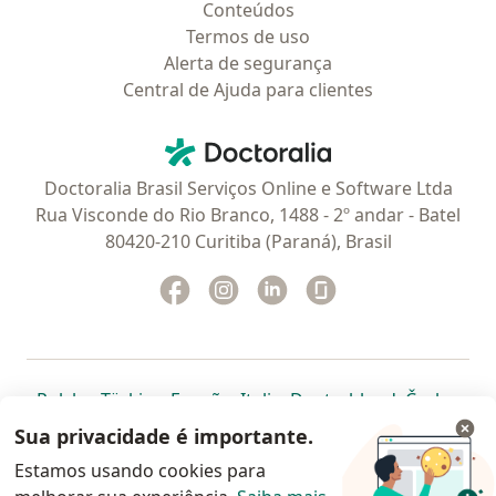
Conteúdos
Termos de uso
Alerta de segurança
Central de Ajuda para clientes
Contato
Doctoralia - Homepage
Doctoralia Brasil Serviços Online e Software Ltda
Rua Visconde do Rio Branco, 1488 - 2º andar - Batel
80420-210 Curitiba (Paraná), Brasil
Facebook
abre num novo separador
Instagram
abre num novo separador
Linkedin
abre num novo separad
Glassdoor
abre num novo se
abre num novo separador
abre num novo separador
abre num novo separador
abre num novo separado
abre num n
abre
Polska
,
Türkiye
,
España
,
Italia
,
Deutschland
,
Česko
,
abre num novo separador
abre num novo separador
abre num novo separador
abre num novo separa
abre num no
abre n
Portugal
,
México
,
Chile
,
Brasil
,
Argentina
,
Perú
,
Sua privacidade é importante.
abre num novo separad
Colombia
Estamos usando cookies para