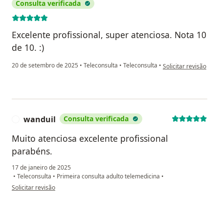
Consulta verificada
Excelente profissional, super atenciosa. Nota 10
de 10. :)
na opinião do utiliz
20 de setembro de 2025
•
Teleconsulta
•
Teleconsulta
•
Solicitar revisão
wanduil
Consulta verificada
W
Muito atenciosa excelente profissional
parabéns.
17 de janeiro de 2025
•
Teleconsulta
•
Primeira consulta adulto telemedicina
•
na opinião do utilizador wanduil
Solicitar revisão