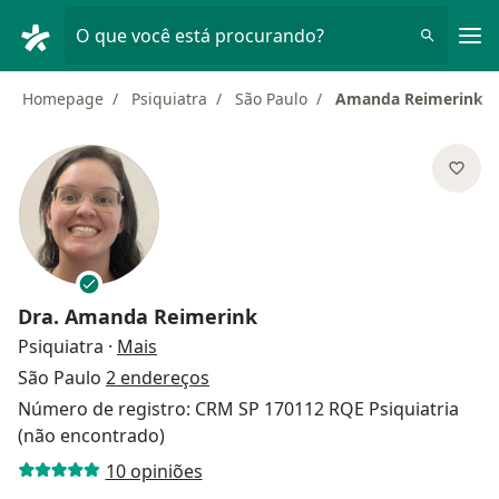
Men
O que você está procurando?
Homepage
Psiquiatra
São Paulo
Amanda Reimerink
Dra.
Amanda Reimerink
sobre as especializações
Psiquiatra
·
Mais
São Paulo
2 endereços
Número de registro: CRM SP 170112 RQE Psiquiatria
(não encontrado)
10 opiniões