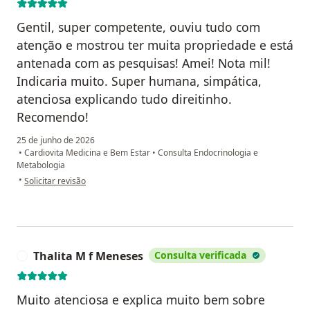
Gentil, super competente, ouviu tudo com
atenção e mostrou ter muita propriedade e está
antenada com as pesquisas! Amei! Nota mil!
Indicaria muito. Super humana, simpática,
atenciosa explicando tudo direitinho.
Recomendo!
25 de junho de 2026
•
Cardiovita Medicina e Bem Estar
•
Consulta Endocrinologia e
Metabologia
na opinião do utilizador Eliane Boquimpani
•
Solicitar revisão
Thalita M f Meneses
Consulta verificada
T
Muito atenciosa e explica muito bem sobre