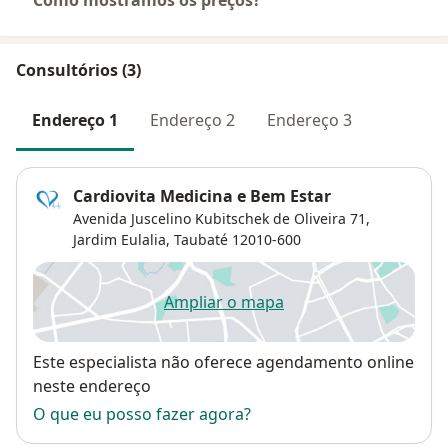
Consultórios (3)
Endereço 1
Endereço 2
Endereço 3
Cardiovita Medicina e Bem Estar
Avenida Juscelino Kubitschek de Oliveira 71,
Jardim Eulalia
,
Taubaté
12010-600
Ampliar o mapa
abre num novo separador
Disponibilidade
Este especialista não oferece agendamento online
neste endereço
O que eu posso fazer agora?