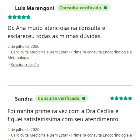
Luis Marangoni
Consulta verificada
L
Dr. Ana muito atenciosa na consulta e
esclareceu todas as minhas dúvidas.
2 de julho de 2026
•
Cardiovita Medicina e Bem Estar
•
Primeira consulta Endocrinologia e
Metabologia
na opinião do utilizador Luis Marangoni
•
Solicitar revisão
Sandra
Consulta verificada
S
Foi minha primeira vez com a Dra Cecília e
fiquei satisfeitissima com seu atendimento.
2 de julho de 2026
•
Cardiovita Medicina e Bem Estar
•
Primeira consulta Endocrinologia e