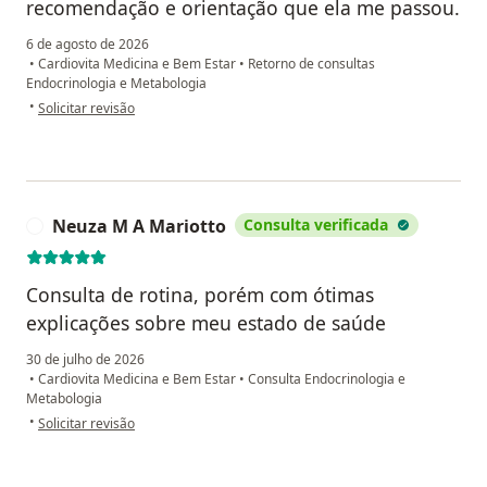
recomendação e orientação que ela me passou.
6 de agosto de 2026
•
Cardiovita Medicina e Bem Estar
•
Retorno de consultas
Endocrinologia e Metabologia
na opinião do utilizador Denilson Costa
•
Solicitar revisão
Neuza M A Mariotto
Consulta verificada
N
Consulta de rotina, porém com ótimas
explicações sobre meu estado de saúde
30 de julho de 2026
•
Cardiovita Medicina e Bem Estar
•
Consulta Endocrinologia e
Metabologia
na opinião do utilizador Neuza M A Mariotto
•
Solicitar revisão