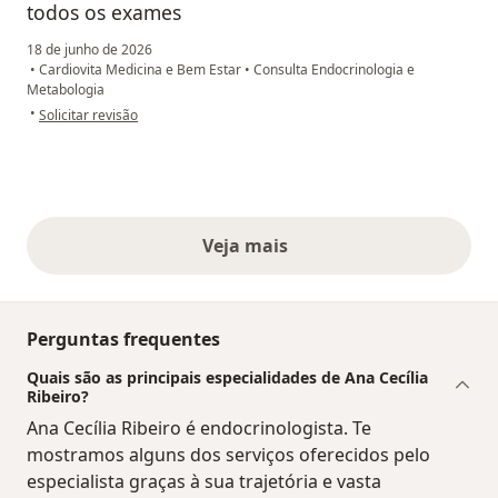
todos os exames
18 de junho de 2026
•
Cardiovita Medicina e Bem Estar
•
Consulta Endocrinologia e
Metabologia
na opinião do utilizador Thalita M f Meneses
•
Solicitar revisão
Veja mais
opiniões acima
Perguntas frequentes
Quais são as principais especialidades de Ana Cecília
Ribeiro?
Ana Cecília Ribeiro é endocrinologista. Te
mostramos alguns dos serviços oferecidos pelo
especialista graças à sua trajetória e vasta