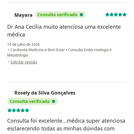
Mayara
Consulta verificada
M
Dr Ana Cecília muito atenciosa uma excelente
médica
16 de julho de 2026
•
Cardiovita Medicina e Bem Estar
•
Consulta Endocrinologia e
Metabologia
na opinião do utilizador Mayara
•
Solicitar revisão
Rosely da Silva Gonçalves
R
Consulta verificada
Consulta foi excelente...médica super atenciosa
esclarecendo todas as minhas dúvidas com