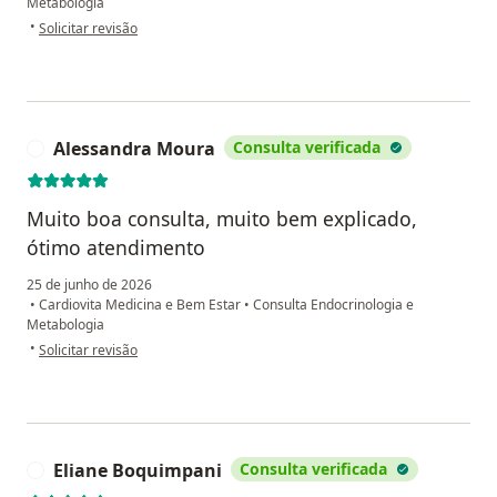
Metabologia
na opinião do utilizador Sandra
•
Solicitar revisão
Alessandra Moura
Consulta verificada
A
Muito boa consulta, muito bem explicado,
ótimo atendimento
25 de junho de 2026
•
Cardiovita Medicina e Bem Estar
•
Consulta Endocrinologia e
Metabologia
na opinião do utilizador Alessandra Moura
•
Solicitar revisão
Eliane Boquimpani
Consulta verificada
E