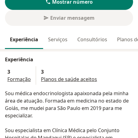
Mostrar número
Enviar mensagem
Experiência
Serviços
Consultórios
Planos d
Experiência
3
3
Formação
Planos de saúde aceitos
Sou médica endocrinologista apaixonada pela minha
área de atuação. Formada em medicina no estado de
Goiás, me mudei para São Paulo em 2019 para me
especializar.
Sou especialista em Clínica Médica pelo Conjunto
Hospitalar do Mandaqui (SP) e especialista em