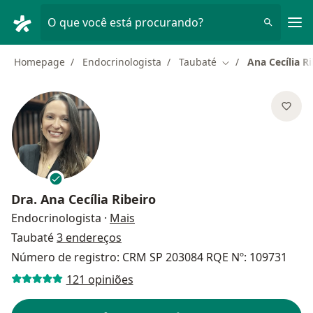
Men
O que você está procurando?
Homepage
Endocrinologista
Taubaté
Ana Cecília R
Mudar de cidade
Dra.
Ana Cecília Ribeiro
sobre as especializações
Endocrinologista
·
Mais
Taubaté
3 endereços
Número de registro: CRM SP 203084 RQE Nº: 109731
121 opiniões