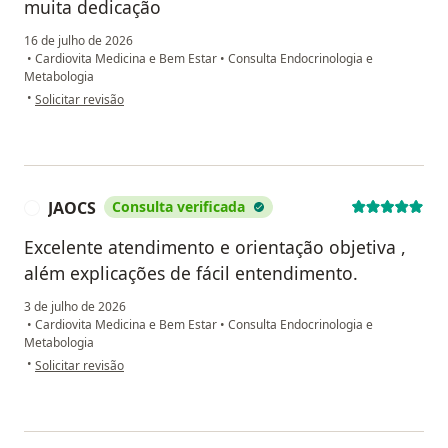
muita dedicação
16 de julho de 2026
•
Cardiovita Medicina e Bem Estar
•
Consulta Endocrinologia e
Metabologia
na opinião do utilizador Rosely da Silva Gonçalves
•
Solicitar revisão
JAOCS
Consulta verificada
J
Excelente atendimento e orientação objetiva ,
além explicações de fácil entendimento.
3 de julho de 2026
•
Cardiovita Medicina e Bem Estar
•
Consulta Endocrinologia e
Metabologia
na opinião do utilizador JAOCS
•
Solicitar revisão