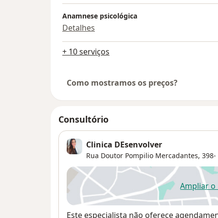
Anamnese psicológica
Detalhes
+ 10 serviços
Como mostramos os preços?
Consultório
Clinica DEsenvolver
Rua Doutor Pompilio Mercadantes, 398- 
Ampliar o
ab
Disponibilidade
Este especialista não oferece agendame