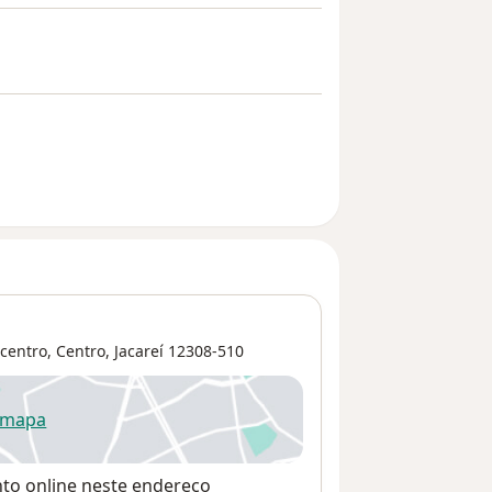
centro,
Centro
,
Jacareí
12308-510
 mapa
re num novo separador
nto online neste endereço