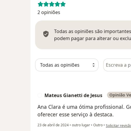
2 opiniões
Todas as opiniões são importantes,
podem pagar para alterar ou exclu
Pesquisar e
Mateus Gianetti de Jesus
Opinião Ve
M
Ana Clara é uma ótima profissional. G
oferecer esse serviço à destaca.
na opinião do u
23 de abril de 2024
•
outro lugar
•
Outro
•
Solicitar revisã