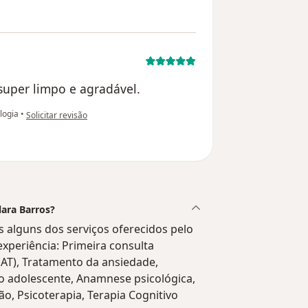
 super limpo e agradável.
na opinião do utilizador David Robert
logia
•
Solicitar revisão
lara Barros?
 alguns dos serviços oferecidos pelo
 experiência: Primeira consulta
AT), Tratamento da ansiedade,
do adolescente, Anamnese psicológica,
o, Psicoterapia, Terapia Cognitivo