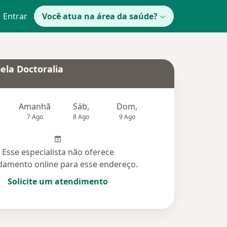
Entrar
Você atua na área da saúde?
ela Doctoralia
Amanhã
Sáb,
Dom,
Segunda-feira
Ter,
7 Ago
8 Ago
9 Ago
10 Ago
11 Ag
Esse especialista não oferece
amento online para esse endereço.
Solicite um atendimento