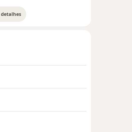
 detalhes
bre a experiência