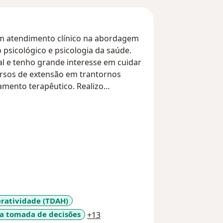
em atendimento clínico na abordagem
psicológico e psicologia da saúde.
al e tenho grande interesse em cuidar
ursos de extensão em trantornos
mento terapêutico. Realizo
eratividade (TDAH)
a11y_sr_more_diseases
na tomada de decisões
+13