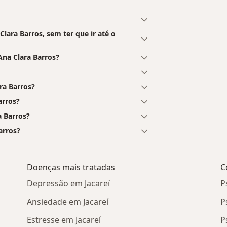
ara Barros, sem ter que ir até o
na Clara Barros?
ra Barros?
arros?
a Barros?
arros?
Doenças mais tratadas
C
Depressão em Jacareí
P
Ansiedade em Jacareí
P
Estresse em Jacareí
P