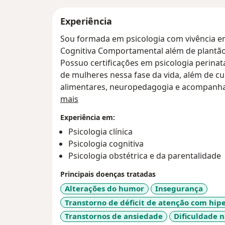
Experiência
Sou formada em psicologia com vivência 
Cognitiva Comportamental além de plantão 
Possuo certificações em psicologia perinat
de mulheres nessa fase da vida, além de c
alimentares, neuropedagogia e acompanha
Sobre mim
atendimento presencial e online.
mais
Experiência em:
Psicologia clínica
Psicologia cognitiva
Psicologia obstétrica e da parentalidade
Principais doenças tratadas
Alterações do humor
Insegurança
Transtorno de déficit de atenção com hip
Transtornos de ansiedade
Dificuldade 