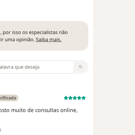
 por isso os especialistas não
Saber mais sobre pareceres
ir uma opinião.
Saiba mais.
m opiniões
rificada
osto muito de consultas online,
tilizador Mateus Gianetti de Jesus
o