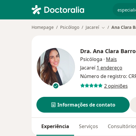
especiali
Homepage
Psicólogo
Jacareí
Ana Clara B
Mudar de cidade
Dra.
Ana Clara Barro
sobre as
Psicóloga
·
Mais
Jacareí
1 endereço
Número de registro: CR
2 opiniões
Informações de contato
Experiência
Serviços
Consultório