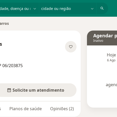
dade, doença ou nome
cidade ou região
arros
Agendar p
Inativo
s
 especializações
Hoje
6 Ago
P 06/203875
agend
Solicite um atendimento
s
Planos de saúde
Opiniões (2)