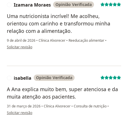
Izamara Moraes
Opinião Verificada
I
Uma nutricionista incrível! Me acolheu,
orientou com carinho e transformou minha
relação com a alimentação.
9 de abril de 2026
•
Clínica Alvorecer
•
Reeducação alimentar
•
na opinião do utilizador Izamara Moraes
Solicitar revisão
isabella
Opinião Verificada
I
A Ana explica muito bem, super atenciosa e da
muita atenção aos pacientes.
31 de março de 2026
•
Clínica Alvorecer
•
Consulta de nutrição
•
na opinião do utilizador isabella
Solicitar revisão