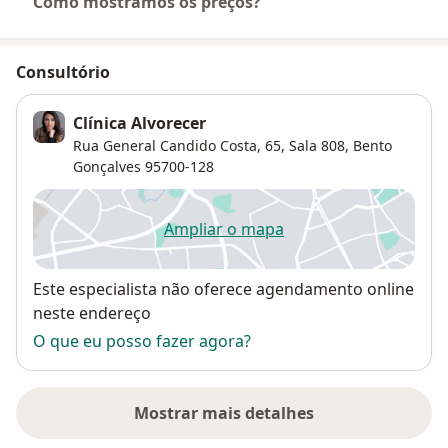
Como mostramos os preços?
Consultório
Clínica Alvorecer
Rua General Candido Costa, 65,
Sala 808,
Bento
Gonçalves
95700-128
Ampliar o mapa
abre num novo separador
Disponibilidade
Este especialista não oferece agendamento online
neste endereço
O que eu posso fazer agora?
Mostrar mais detalhes
sobre o endereço