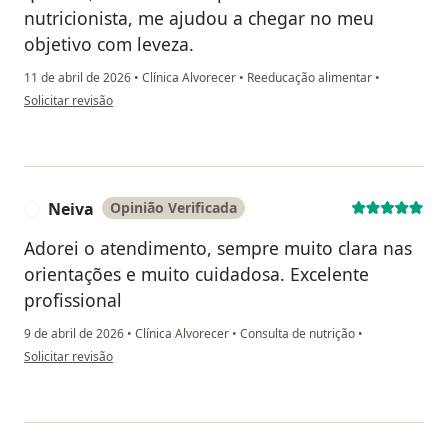
nutricionista, me ajudou a chegar no meu
objetivo com leveza.
11 de abril de 2026
•
Clínica Alvorecer
•
Reeducação alimentar
•
na opinião do utilizador Caroline de Lima Frare
Solicitar revisão
Neiva
Opinião Verificada
N
Adorei o atendimento, sempre muito clara nas
orientações e muito cuidadosa. Excelente
profissional
9 de abril de 2026
•
Clínica Alvorecer
•
Consulta de nutrição
•
na opinião do utilizador Neiva
Solicitar revisão