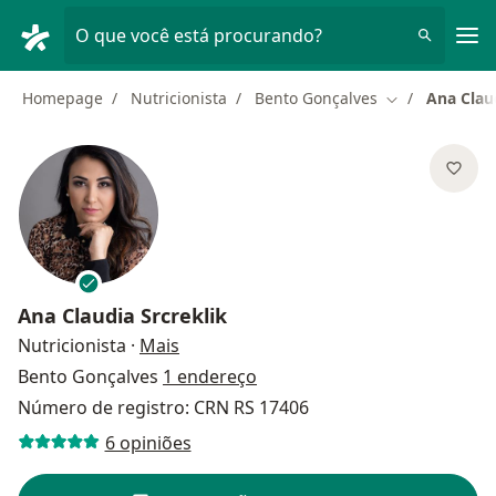
Men
O que você está procurando?
Homepage
Nutricionista
Bento Gonçalves
Ana Claud
Mudar de cida
Ana Claudia Srcreklik
sobre as especializações
Nutricionista
·
Mais
Bento Gonçalves
1 endereço
Número de registro: CRN RS 17406
6 opiniões