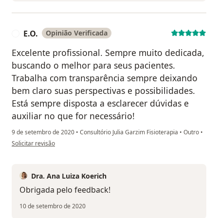
E.O.
Opinião Verificada
E
Excelente profissional. Sempre muito dedicada,
buscando o melhor para seus pacientes.
Trabalha com transparência sempre deixando
bem claro suas perspectivas e possibilidades.
Está sempre disposta a esclarecer dúvidas e
auxiliar no que for necessário!
9 de setembro de 2020
•
Consultório Julia Garzim Fisioterapia
•
Outro
•
na opinião do utilizador E.O.
Solicitar revisão
Dra. Ana Luiza Koerich
Obrigada pelo feedback!
10 de setembro de 2020