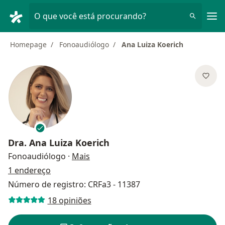
Men
O que você está procurando?
Homepage
Fonoaudiólogo
Ana Luiza Koerich
Dra.
Ana Luiza Koerich
sobre as especializações
Fonoaudiólogo
·
Mais
1 endereço
Número de registro: CRFa3 - 11387
18 opiniões