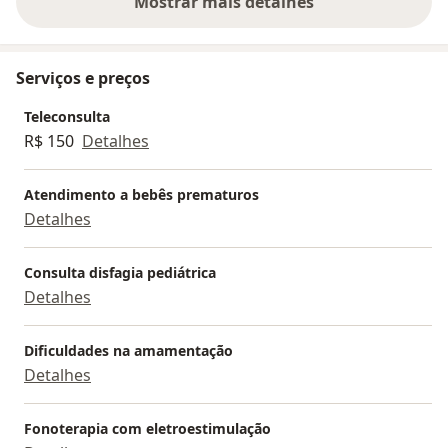
Mostrar mais detalhes
sobre a experiência
do tratamento, sempre que possível gosto de
promover atendimentos interdisciplinares ou em
equipe multidisciplinar especializada.
Serviços e preços
Teleconsulta
R$ 150
Detalhes
Atendimento a bebês prematuros
Detalhes
Consulta disfagia pediátrica
Detalhes
Dificuldades na amamentação
Detalhes
Fonoterapia com eletroestimulação