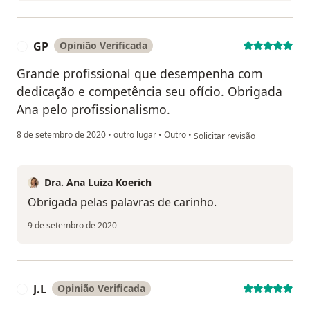
GP
Opinião Verificada
G
Grande profissional que desempenha com
dedicação e competência seu ofício. Obrigada
Ana pelo profissionalismo.
na opinião do utilizador GP
8 de setembro de 2020
•
outro lugar
•
Outro
•
Solicitar revisão
Dra. Ana Luiza Koerich
Obrigada pelas palavras de carinho.
9 de setembro de 2020
J.L
Opinião Verificada
J