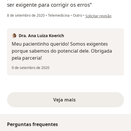
ser exigente para corrigir os erros"
na opinião do utilizador Eli
8 de setembro de 2020
•
Telemedicina
•
Outro
•
Solicitar revisão
Dra. Ana Luiza Koerich
Meu pacientinho querido! Somos exigentes
porque sabemos do potencial dele. Obrigada
pela parceria!
9 de setembro de 2020
Veja mais
opiniões acima
Perguntas frequentes