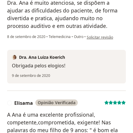
Dra. Ana é muito atenciosa, se dispõem a
ajudar as dificuldades do paciente, de forma
divertida e pratica, ajudando muito no
processo auditivo e em outras atividade.
na opinião do utilizador J.L
8 de setembro de 2020
•
Telemedicina
•
Outro
•
Solicitar revisão
Dra. Ana Luiza Koerich
Obrigada pelos elogios!
9 de setembro de 2020
Elisama
Opinião Verificada
E
A Ana é uma excelente profissional,
competente,comprometida, exigente! Nas
palavras do meu filho de 9 anos: " é bom ela