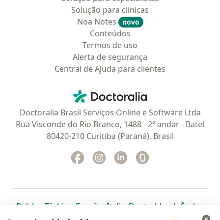
Solução para clinicas
Noa Notes
novo
Conteúdos
Termos de uso
Alerta de segurança
Central de Ajuda para clientes
Contato
Doctoralia - Homepage
Doctoralia Brasil Serviços Online e Software Ltda
Rua Visconde do Rio Branco, 1488 - 2º andar - Batel
80420-210 Curitiba (Paraná), Brasil
Facebook
abre num novo separador
Instagram
abre num novo separador
Linkedin
abre num novo separad
Glassdoor
abre num novo se
abre num novo separador
abre num novo separador
abre num novo separador
abre num novo separado
abre num n
abre
Polska
,
Türkiye
,
España
,
Italia
,
Deutschland
,
Česko
,
abre num novo separador
abre num novo separador
abre num novo separador
abre num novo separa
abre num no
abre n
Portugal
,
México
,
Chile
,
Brasil
,
Argentina
,
Perú
,