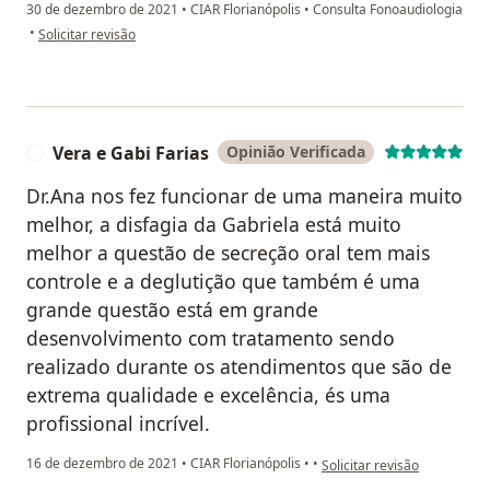
30 de dezembro de 2021
•
CIAR Florianópolis
•
Consulta Fonoaudiologia
na opinião do utilizador Carolina
•
Solicitar revisão
Vera e Gabi Farias
Opinião Verificada
V
Dr.Ana nos fez funcionar de uma maneira muito
melhor, a disfagia da Gabriela está muito
melhor a questão de secreção oral tem mais
controle e a deglutição que também é uma
grande questão está em grande
desenvolvimento com tratamento sendo
realizado durante os atendimentos que são de
extrema qualidade e excelência, és uma
profissional incrível.
na opinião do utilizador Ver
16 de dezembro de 2021
•
CIAR Florianópolis
•
•
Solicitar revisão