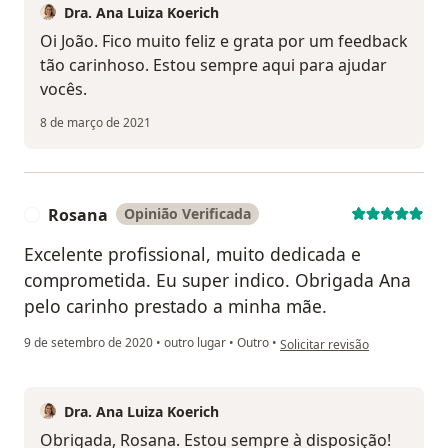
Dra. Ana Luiza Koerich
Oi João. Fico muito feliz e grata por um feedback
tão carinhoso. Estou sempre aqui para ajudar
vocês.
8 de março de 2021
Rosana
Opinião Verificada
R
Excelente profissional, muito dedicada e
comprometida. Eu super indico. Obrigada Ana
pelo carinho prestado a minha mãe.
na opinião do utilizador Rosan
9 de setembro de 2020
•
outro lugar
•
Outro
•
Solicitar revisão
Dra. Ana Luiza Koerich
Obrigada, Rosana. Estou sempre à disposição!