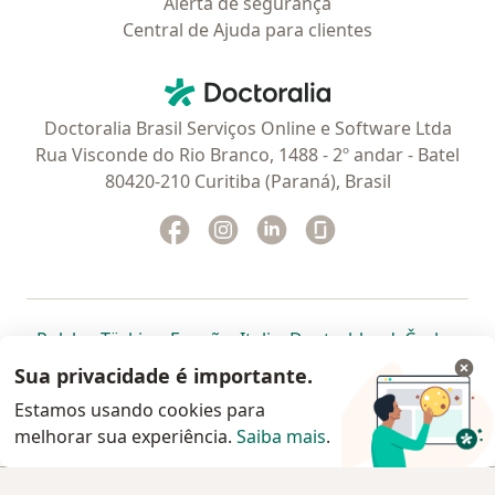
Alerta de segurança
Central de Ajuda para clientes
Contato
Doctoralia - Homepage
Doctoralia Brasil Serviços Online e Software Ltda
Rua Visconde do Rio Branco, 1488 - 2º andar - Batel
80420-210 Curitiba (Paraná), Brasil
Facebook
abre num novo separador
Instagram
abre num novo separador
Linkedin
abre num novo separad
Glassdoor
abre num novo se
abre num novo separador
abre num novo separador
abre num novo separador
abre num novo separado
abre num n
abre
Polska
,
Türkiye
,
España
,
Italia
,
Deutschland
,
Česko
,
abre num novo separador
abre num novo separador
abre num novo separador
abre num novo separa
abre num no
abre n
Portugal
,
México
,
Chile
,
Brasil
,
Argentina
,
Perú
,
Sua privacidade é importante.
abre num novo separad
Colombia
Estamos usando cookies para
melhorar sua experiência.
www.doctoralia.com.br © 2026 - Agende agora sua
Saiba mais
.
consulta