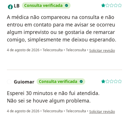
LB
Consulta verificada
L
A médica não compareceu na consulta e não
entrou em contato para me avisar se ocorreu
algum imprevisto ou se gostaria de remarcar
comigo, simplesmente me deixou esperando.
na opinião do utilizador 
4 de agosto de 2026
•
Teleconsulta
•
Teleconsulta
•
Solicitar revisão
Guiomar
Consulta verificada
G
Esperei 30 minutos e não fui atendida.
Não sei se houve algum problema.
na opinião do utilizador
4 de agosto de 2026
•
Teleconsulta
•
Teleconsulta
•
Solicitar revisão