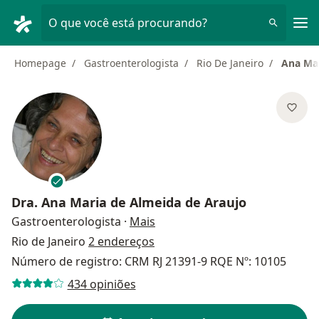
Men
O que você está procurando?
Homepage
Gastroenterologista
Rio De Janeiro
Ana Mar
Dra.
Ana Maria de Almeida de Araujo
sobre as especializações
Gastroenterologista
·
Mais
Rio de Janeiro
2 endereços
Número de registro: CRM RJ 21391-9 RQE Nº: 10105
434 opiniões