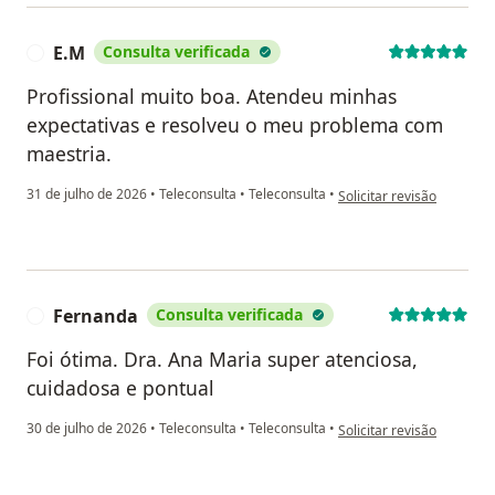
E.M
Consulta verificada
E
Profissional muito boa. Atendeu minhas
expectativas e resolveu o meu problema com
maestria.
na opinião do utilizador E
31 de julho de 2026
•
Teleconsulta
•
Teleconsulta
•
Solicitar revisão
Fernanda
Consulta verificada
F
Foi ótima. Dra. Ana Maria super atenciosa,
cuidadosa e pontual
na opinião do utilizador 
30 de julho de 2026
•
Teleconsulta
•
Teleconsulta
•
Solicitar revisão