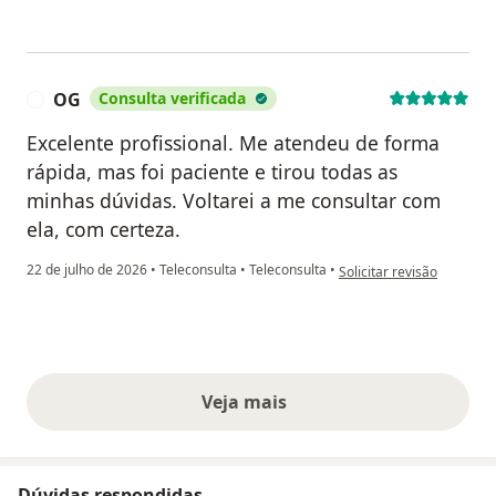
OG
Consulta verificada
O
Excelente profissional. Me atendeu de forma
rápida, mas foi paciente e tirou todas as
minhas dúvidas. Voltarei a me consultar com
ela, com certeza.
na opinião do utilizador 
22 de julho de 2026
•
Teleconsulta
•
Teleconsulta
•
Solicitar revisão
Veja mais
opiniões acima
Dúvidas respondidas