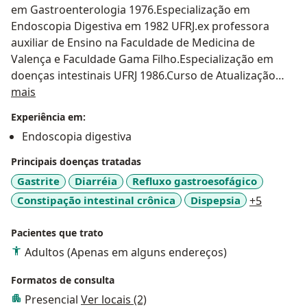
em Gastroenterologia 1976.Especialização em
Endoscopia Digestiva em 1982 UFRJ.ex professora
auxiliar de Ensino na Faculdade de Medicina de
Valença e Faculdade Gama Filho.Especialização em
doenças intestinais UFRJ 1986.Curso de Atualização
Sobre mim
CAMI UFRJ 2004.Medica Clinica 1986 a 2016 na
mais
Prefeitura do Rio de Janeiro.Participante anualmente
Experiência em:
da Semana do Aparelho Digestivo como medica
Endoscopia digestiva
prescritora e participante tambem anualmente do
Gastren Rio e da Jornada de gastroenterologia da
Principais doenças tratadas
Santa Casa do rio de Janeiro.
Gastrite
Diarréia
Refluxo gastroesofágico
a11y_sr
Constipação intestinal crônica
Dispepsia
+5
Pacientes que trato
Adultos (Apenas em alguns endereços)
Formatos de consulta
Presencial
Ver locais (2)