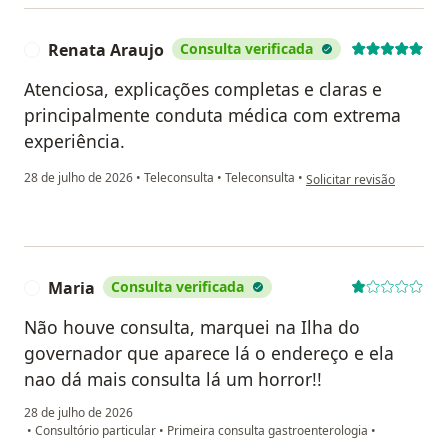
Renata Araujo
Consulta verificada
R
Atenciosa, explicações completas e claras e
principalmente conduta médica com extrema
experiência.
na opinião do utilizador 
28 de julho de 2026
•
Teleconsulta
•
Teleconsulta
•
Solicitar revisão
Maria
Consulta verificada
M
Não houve consulta, marquei na Ilha do
governador que aparece lá o endereço e ela
nao dá mais consulta lá um horror!!
28 de julho de 2026
•
Consultório particular
•
Primeira consulta gastroenterologia
•
na opinião do utilizador Maria