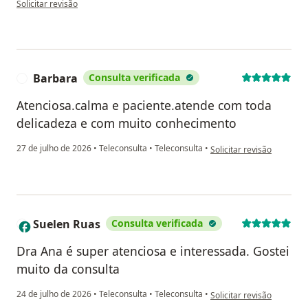
Solicitar revisão
Barbara
Consulta verificada
B
Atenciosa.calma e paciente.atende com toda
delicadeza e com muito conhecimento
na opinião do utilizador 
27 de julho de 2026
•
Teleconsulta
•
Teleconsulta
•
Solicitar revisão
Suelen Ruas
Consulta verificada
S
Dra Ana é super atenciosa e interessada. Gostei
muito da consulta
na opinião do utilizador 
24 de julho de 2026
•
Teleconsulta
•
Teleconsulta
•
Solicitar revisão