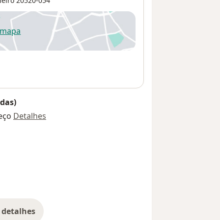
neiro
20520-054
 mapa
re num novo separador
das)
eço
Detalhes
 detalhes
bre o endereço