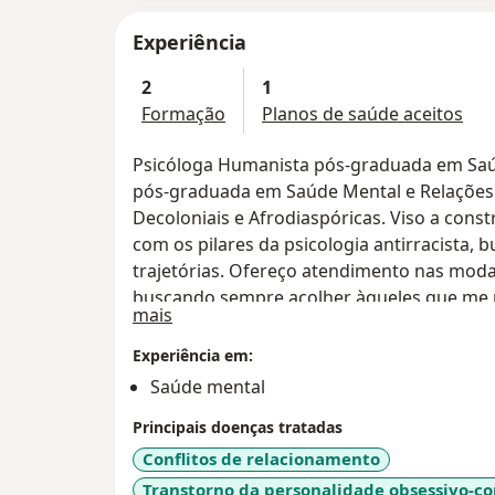
Experiência
2
1
Formação
Planos de saúde aceitos
Psicóloga Humanista pós-graduada em Saúd
pós-graduada em Saúde Mental e Relações É
Decoloniais e Afrodiaspóricas. Viso a con
com os pilares da psicologia antirracista, b
trajetórias. Ofereço atendimento nas modal
buscando sempre acolher àqueles que me 
Sobre mim
mais
possa atuar como facilitadora do encontro
indivíduo consigo mesmo.
Experiência em:
Saúde mental
Principais doenças tratadas
Conflitos de relacionamento
Transtorno da personalidade obsessivo-c