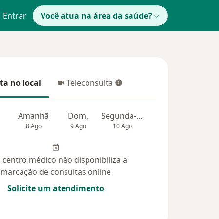
Entrar
Você atua na área da saúde?
ta no local
Teleconsulta
 no local
Teleconsulta
Amanhã
Dom,
Segunda-feira
Ter,
Qua
8 Ago
9 Ago
10 Ago
11 Ago
12 Ag
 centro médico não disponibiliza a
marcação de consultas online
Solicite um atendimento
idas (14)