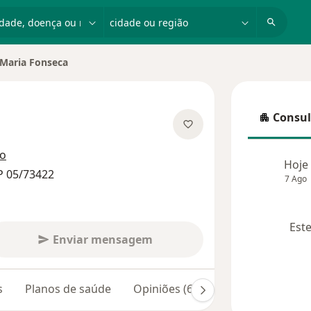
dade, doença ou nome
cidade ou região
Maria Fonseca
 cidade
Consul
Consulta
 especializações
ço
Hoje
P 05/73422
7 Ago
Este
Enviar mensagem
s
Planos de saúde
Opiniões (60)
Dúvidas respond