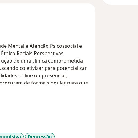
e Mental e Atenção Psicossocial e
tnico Raciais Perspectivas
strução de uma clínica comprometida
uscando coletivizar para potencializar
idades online ou presencial,
procuram de forma singular para que
, ou reencontro, do
ompulsiva
Depressão