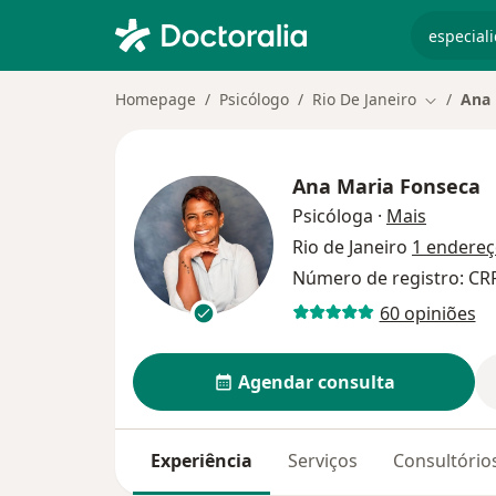
especiali
Homepage
Psicólogo
Rio De Janeiro
Ana 
Mudar de
Ana Maria Fonseca
sobre as
Psicóloga
·
Mais
Rio de Janeiro
1 endere
Número de registro: CR
60 opiniões
Agendar consulta
Experiência
Serviços
Consultório