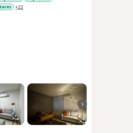
a11y_sr_more_diseases
tares
+22