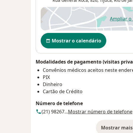
Rua General Roca, 826,
Tijuca
,
Rio de Ja
Ampliar o
ab
Disponibilidade
Mostrar o calendário
Modalidades de pagamento (visitas priva
Convênios médicos aceitos neste ender
PIX
Dinheiro
Cartão de Crédito
Número de telefone
(21) 98267...
Mostrar número de telefone
Mostrar mais
so