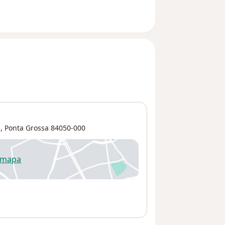
o
,
Ponta Grossa
84050-000
 mapa
re num novo separador