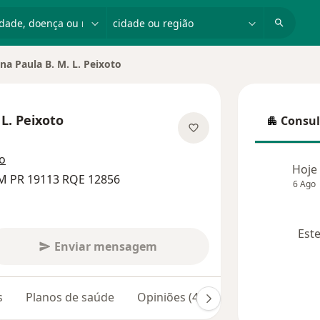
dade, doença ou nome
cidade ou região
na Paula B. M. L. Peixoto
 de cidade
 L. Peixoto
Consul
Consulta
e as especializações
o
Hoje
RM PR 19113 RQE 12856
6 Ago
Este
Enviar mensagem
s
Planos de saúde
Opiniões (445)