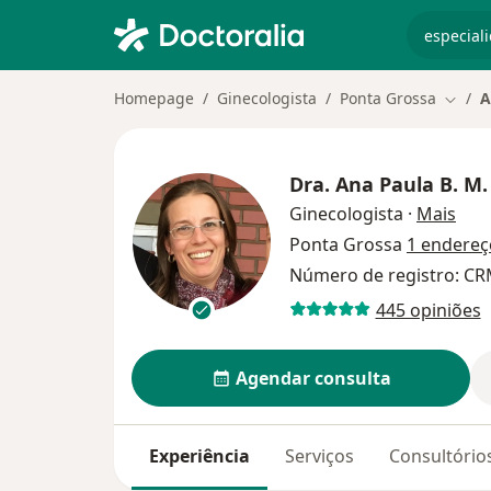
especiali
Homepage
Ginecologista
Ponta Grossa
A
Mudar
Dra.
Ana Paula B. M.
sobr
Ginecologista
·
Mais
Ponta Grossa
1 endereç
Número de registro: C
445 opiniões
Agendar consulta
Experiência
Serviços
Consultório