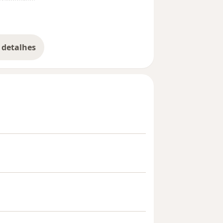
 detalhes
bre a experiência