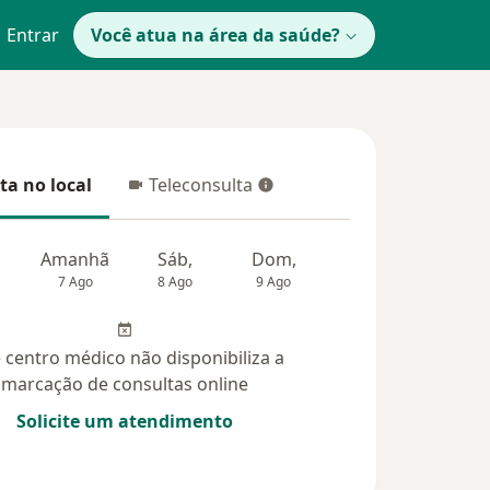
Entrar
Você atua na área da saúde?
ta no local
Teleconsulta
 no local
Teleconsulta
Amanhã
Sáb,
Dom,
Segunda-feira
Ter,
7 Ago
8 Ago
9 Ago
10 Ago
11 Ag
 centro médico não disponibiliza a
marcação de consultas online
Solicite um atendimento