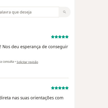
m opiniões
l! Nos deu esperança de conseguir
na opinião do utilizador P.t
a consulta
•
Solicitar revisão
direta nas suas orientações com