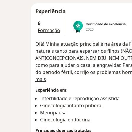
Experiência
6
Formação
Olá! Minha atuação principal é na área da 
naturais tanto para esparsar os filhos (
ANTICONCEPCIONAIS, NEM DIU, NEM OU
como para ajudar o casal a engravidar. Par
do período fértil, corrijo os problemas hor
Sobre mim
período correto para se evitar o ato conjuga
mais
técnicas de reprodução assistida, como insem
Experiência em:
vitro.
Infertilidade e reprodução assistida
Ginecologia infanto puberal
Menopausa
Ginecologia endócrina
Principais doenças tratadas