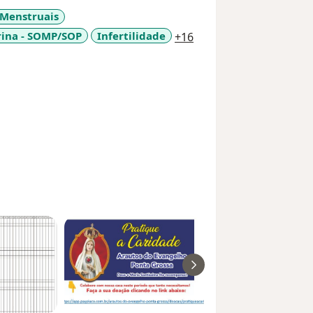
 Menstruais
a11y_sr_more_disease
rina - SOMP/SOP
Infertilidade
+16