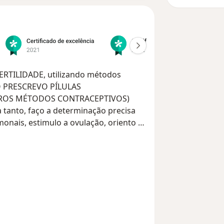
FERTILIDADE, utilizando métodos
NÃO PRESCREVO PÍLULAS
TROS MÉTODOS CONTRACEPTIVOS)
a tanto, faço a determinação precisa
monais, estimulo a ovulação, oriento o
l ou otimizá-lo. Não indico ou utilizo
inação artificial ou fertilização in