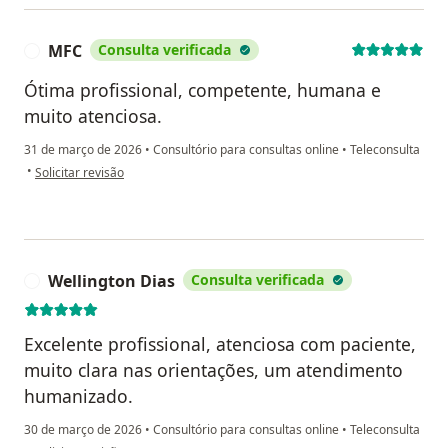
MFC
Consulta verificada
M
Ótima profissional, competente, humana e
muito atenciosa.
31 de março de 2026
•
Consultório para consultas online
•
Teleconsulta
na opinião do utilizador MFC
•
Solicitar revisão
Wellington Dias
Consulta verificada
W
Excelente profissional, atenciosa com paciente,
muito clara nas orientações, um atendimento
humanizado.
30 de março de 2026
•
Consultório para consultas online
•
Teleconsulta
na opinião do utilizador Wellington Dias