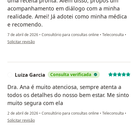
uma receita pronta. Além disso, propôs um
acompanhamento em diálogo com a minha
realidade. Amei! Já adotei como minha médica
e recomendo.
7 de abril de 2026
•
Consultório para consultas online
•
Teleconsulta
•
na opinião do utilizador Rosely Arantes
Solicitar revisão
Luiza Garcia
Consulta verificada
L
Dra. Ana é muito atenciosa, sempre atenta a
todos os detalhes do nosso bem estar. Me sinto
muito segura com ela
2 de abril de 2026
•
Consultório para consultas online
•
Teleconsulta
•
na opinião do utilizador Luiza Garcia
Solicitar revisão