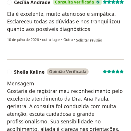
Cecília Andrade
Consulta verificada
C
Ela é excelente, muito atencioso e simpática.
Esclareceu todas as dúvidas e nos tranquilizou
quanto aos possíveis diagnósticos
na opinião do utilizador Cecília A
10 de julho de 2026
•
outro lugar
•
Outro
•
Solicitar revisão
Sheila Kaline
Opinião Verificada
S
Mensagem
Gostaria de registrar meu reconhecimento pelo
excelente atendimento da Dra. Ana Paula,
geriatra. A consulta foi conduzida com muita
atenção, escuta cuidadosa e grande
profissionalismo. Sua sensibilidade no
acolhimento, aliada à clareza nas orientações,