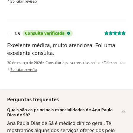
•
Solicitar revisão
I.S
Consulta verificada
I
Excelente médica, muito atenciosa. Foi uma
excelente consulta.
30 de março de 2026
•
Consultório para consultas online
•
Teleconsulta
na opinião do utilizador I.S
•
Solicitar revisão
Perguntas frequentes
Quais são as principais especialidades de Ana Paula
Dias de Sá?
Ana Paula Dias de Sá é médico clínico geral. Te
mostramos alguns dos serviços oferecidos pelo