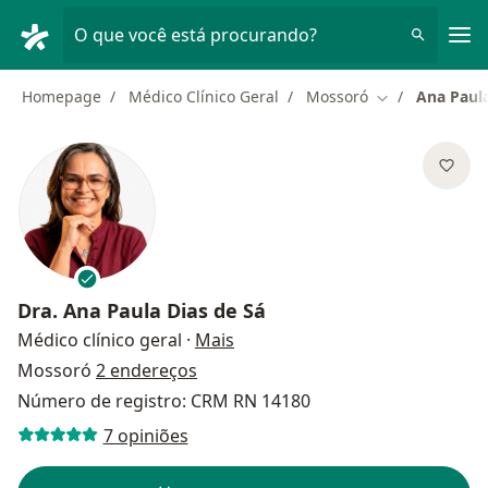
Men
O que você está procurando?
Homepage
Médico Clínico Geral
Mossoró
Ana Paula
Mudar de cida
Dra.
Ana Paula Dias de Sá
sobre as especializações
Médico clínico geral
·
Mais
Mossoró
2 endereços
Número de registro: CRM RN 14180
7 opiniões