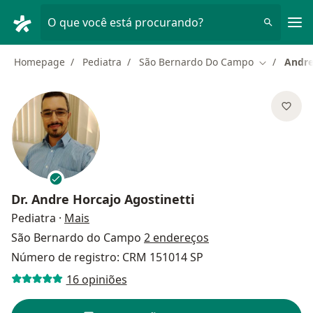
Men
O que você está procurando?
Homepage
Pediatra
São Bernardo Do Campo
Andre
Mudar de c
Dr.
Andre Horcajo Agostinetti
sobre as especializações
Pediatra
·
Mais
São Bernardo do Campo
2 endereços
Número de registro: CRM 151014 SP
16 opiniões