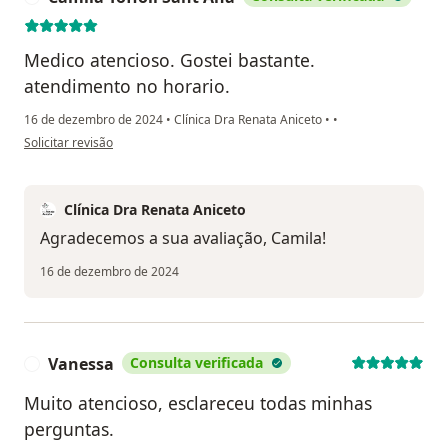
Medico atencioso. Gostei bastante.
atendimento no horario.
16 de dezembro de 2024
•
Clínica Dra Renata Aniceto
•
•
na opinião do utilizador Camila Toffoli Sant Ana
Solicitar revisão
Clínica Dra Renata Aniceto
Agradecemos a sua avaliação, Camila!
16 de dezembro de 2024
Vanessa
Consulta verificada
V
Muito atencioso, esclareceu todas minhas
perguntas.