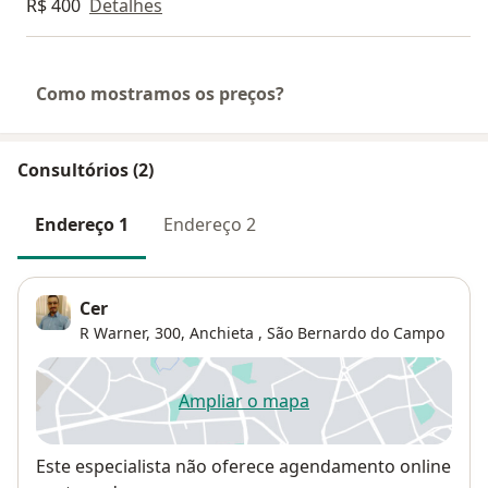
R$ 400
Detalhes
Como mostramos os preços?
Consultórios (2)
Endereço 1
Endereço 2
Cer
R Warner, 300,
Anchieta
,
São Bernardo do Campo
Ampliar o mapa
abre num novo separador
Disponibilidade
Este especialista não oferece agendamento online