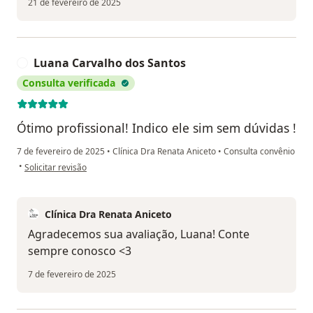
21 de fevereiro de 2025
Luana Carvalho dos Santos
L
Consulta verificada
Ótimo profissional! Indico ele sim sem dúvidas !
7 de fevereiro de 2025
•
Clínica Dra Renata Aniceto
•
Consulta convênio
na opinião do utilizador Luana Carvalho dos Santos
•
Solicitar revisão
Clínica Dra Renata Aniceto
Agradecemos sua avaliação, Luana! Conte
sempre conosco <3
7 de fevereiro de 2025