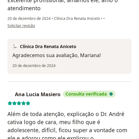
Excelente profissional, amamos ele, amo o
atendimento
20 de dezembro de 2024
•
Clínica Dra Renata Aniceto
•
•
na opinião do utilizador Mariana De Oliveira Soares
Solicitar revisão
Clínica Dra Renata Aniceto
Agradecemos sua avaliação, Mariana!
20 de dezembro de 2024
Ana Lucia Masiero
Consulta verificada
A
Além de toda atenção, explicação o Dr. André
cativa logo de cara, meu filho que é
adolescente, difícil, ficou super a vontade com
ele e adorou como ele explicou o