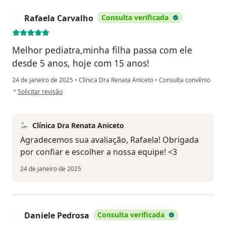
Rafaela Carvalho
Consulta verificada
R
Melhor pediatra,minha filha passa com ele
desde 5 anos, hoje com 15 anos!
24 de janeiro de 2025
•
Clínica Dra Renata Aniceto
•
Consulta convênio
na opinião do utilizador Rafaela Carvalho
•
Solicitar revisão
Clínica Dra Renata Aniceto
Agradecemos sua avaliação, Rafaela! Obrigada
por confiar e escolher a nossa equipe! <3
24 de janeiro de 2025
Daniele Pedrosa
Consulta verificada
D