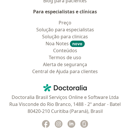
Blog para pacientes
Para especialistas e clínicas
Preço
Solução para especialistas
Solução para clinicas
Noa Notes
novo
Conteúdos
Termos de uso
Alerta de segurança
Central de Ajuda para clientes
Contato
Doctoralia - Homepage
Doctoralia Brasil Serviços Online e Software Ltda
Rua Visconde do Rio Branco, 1488 - 2º andar - Batel
80420-210 Curitiba (Paraná), Brasil
Facebook
abre num novo separador
Instagram
abre num novo separador
Linkedin
abre num novo separad
Glassdoor
abre num novo se