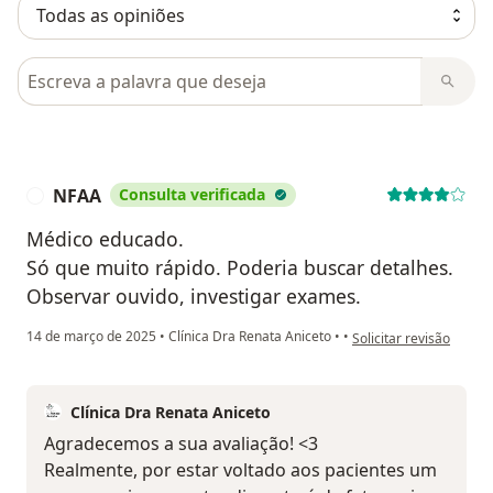
Pesquisar em opiniões
NFAA
Consulta verificada
N
Médico educado.
Só que muito rápido. Poderia buscar detalhes.
Observar ouvido, investigar exames.
na opinião do utilizad
14 de março de 2025
•
Clínica Dra Renata Aniceto
•
•
Solicitar revisão
Clínica Dra Renata Aniceto
Agradecemos a sua avaliação! <3
Realmente, por estar voltado aos pacientes um