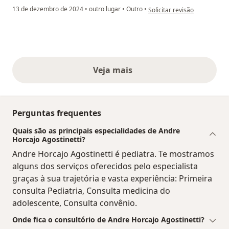
na opinião do utilizador Van
13 de dezembro de 2024
•
outro lugar
•
Outro
•
Solicitar revisão
Veja mais
opiniões acima
Perguntas frequentes
Quais são as principais especialidades de Andre
Horcajo Agostinetti?
Andre Horcajo Agostinetti é pediatra. Te mostramos
alguns dos serviços oferecidos pelo especialista
graças à sua trajetória e vasta experiência: Primeira
consulta Pediatria, Consulta medicina do
adolescente, Consulta convênio.
Onde fica o consultório de Andre Horcajo Agostinetti?