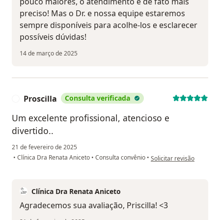
pouco maiores, o atendimento é de fato mais
preciso! Mas o Dr. e nossa equipe estaremos
sempre disponíveis para acolhe-los e esclarecer
possíveis dúvidas!
14 de março de 2025
Proscilla
Consulta verificada
P
Um excelente profissional, atencioso e
divertido..
21 de fevereiro de 2025
na opinião do utilizador P
•
Clínica Dra Renata Aniceto
•
Consulta convênio
•
Solicitar revisão
Clínica Dra Renata Aniceto
Agradecemos sua avaliação, Priscilla! <3