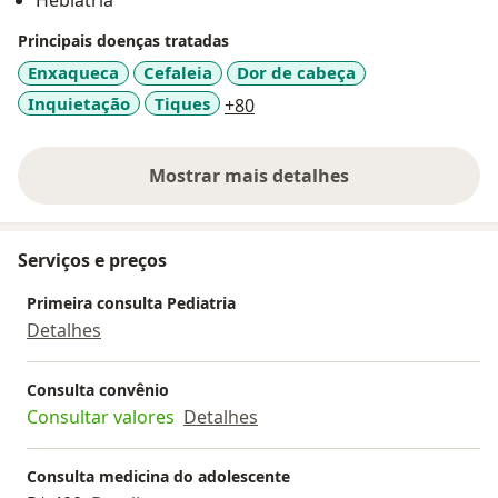
Hebiatria
Principais doenças tratadas
Enxaqueca
Cefaleia
Dor de cabeça
a11y_sr_more_diseases
Inquietação
Tiques
+80
Mostrar mais detalhes
sobre a experiência
Serviços e preços
Primeira consulta Pediatria
Detalhes
Consulta convênio
Consultar valores
Detalhes
Consulta medicina do adolescente