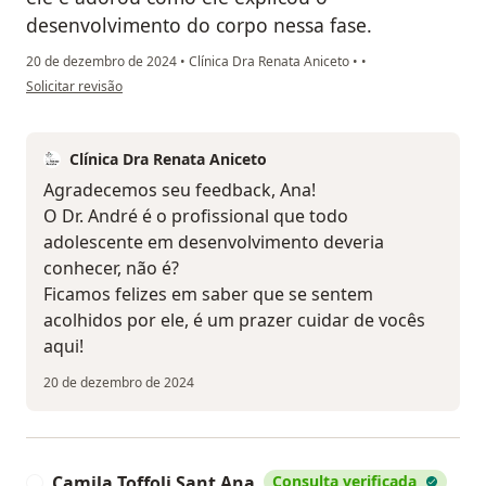
desenvolvimento do corpo nessa fase.
20 de dezembro de 2024
•
Clínica Dra Renata Aniceto
•
•
na opinião do utilizador Ana Lucia Masiero
Solicitar revisão
Clínica Dra Renata Aniceto
Agradecemos seu feedback, Ana!
O Dr. André é o profissional que todo
adolescente em desenvolvimento deveria
conhecer, não é?
Ficamos felizes em saber que se sentem
acolhidos por ele, é um prazer cuidar de vocês
aqui!
20 de dezembro de 2024
Camila Toffoli Sant Ana
Consulta verificada
C