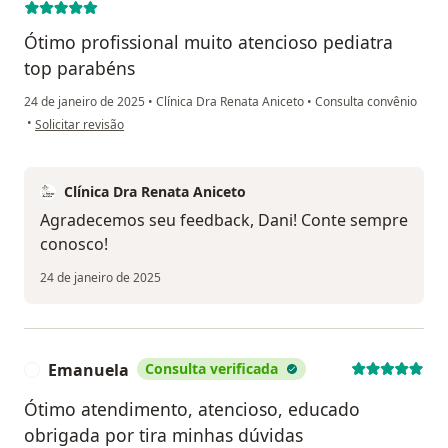
Ótimo profissional muito atencioso pediatra
top parabéns
24 de janeiro de 2025
•
Clínica Dra Renata Aniceto
•
Consulta convênio
na opinião do utilizador Daniele Pedrosa
•
Solicitar revisão
Clínica Dra Renata Aniceto
Agradecemos seu feedback, Dani! Conte sempre
conosco!
24 de janeiro de 2025
Emanuela
Consulta verificada
E
Ótimo atendimento, atencioso, educado
obrigada por tira minhas dúvidas