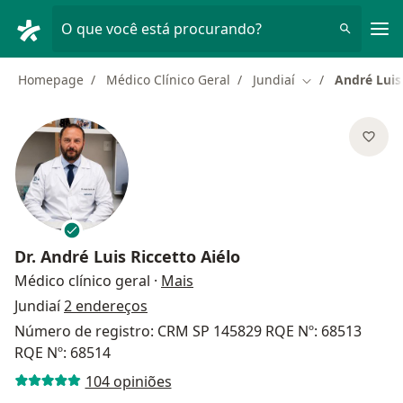
Men
O que você está procurando?
Homepage
Médico Clínico Geral
Jundiaí
André Luis
Mudar de cidad
Dr.
André Luis Riccetto Aiélo
sobre as especializações
Médico clínico geral
·
Mais
Jundiaí
2 endereços
Número de registro: CRM SP 145829 RQE Nº: 68513
RQE Nº: 68514
104 opiniões