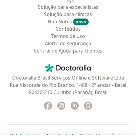
Solução para especialistas
Solução para clinicas
Noa Notes
novo
Conteúdos
Termos de uso
Alerta de segurança
Central de Ajuda para clientes
Contato
Doctoralia - Homepage
Doctoralia Brasil Serviços Online e Software Ltda
Rua Visconde do Rio Branco, 1488 - 2º andar - Batel
80420-210 Curitiba (Paraná), Brasil
Facebook
abre num novo separador
Instagram
abre num novo separador
Linkedin
abre num novo separad
Glassdoor
abre num novo se
abre num novo separador
abre num novo separador
abre num novo separador
abre num novo separado
abre num n
abre
Polska
,
Türkiye
,
España
,
Italia
,
Deutschland
,
Česko
,