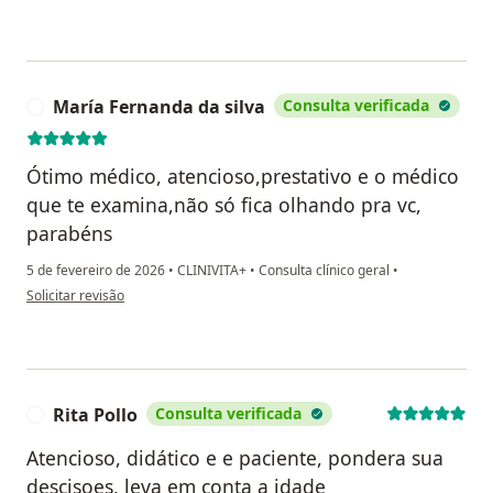
María Fernanda da silva
Consulta verificada
M
Ótimo médico, atencioso,prestativo e o médico
que te examina,não só fica olhando pra vc,
parabéns
5 de fevereiro de 2026
•
CLINIVITA+
•
Consulta clínico geral
•
na opinião do utilizador María Fernanda da silva
Solicitar revisão
Rita Pollo
Consulta verificada
R
Atencioso, didático e e paciente, pondera sua
descisoes, leva em conta a idade