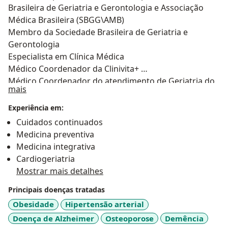
Brasileira de Geriatria e Gerontologia e Associação
Médica Brasileira (SBGG\AMB)
Membro da Sociedade Brasileira de Geriatria e
Gerontologia
Especialista em Clínica Médica
Médico Coordenador da Clinivita+
Médico Coordenador do atendimento de Geriatria do
Sobre mim
mais
Lar Nossa Senhora das Graças
Experiência em:
Cuidados continuados
Medicina preventiva
Medicina integrativa
Cardiogeriatria
Mostrar mais detalhes
Principais doenças tratadas
Obesidade
Hipertensão arterial
Doença de Alzheimer
Osteoporose
Demência