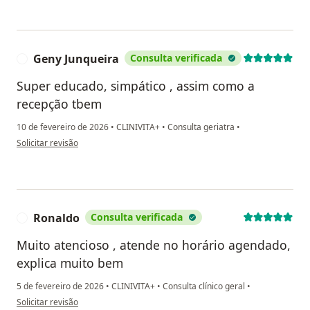
Geny Junqueira
Consulta verificada
G
Super educado, simpático , assim como a
recepção tbem
10 de fevereiro de 2026
•
CLINIVITA+
•
Consulta geriatra
•
na opinião do utilizador Geny Junqueira
Solicitar revisão
Ronaldo
Consulta verificada
R
Muito atencioso , atende no horário agendado,
explica muito bem
5 de fevereiro de 2026
•
CLINIVITA+
•
Consulta clínico geral
•
na opinião do utilizador Ronaldo
Solicitar revisão