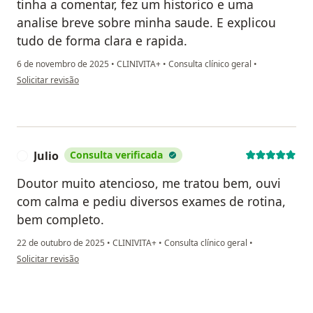
tinha a comentar, fez um historico e uma
analise breve sobre minha saude. E explicou
tudo de forma clara e rapida.
6 de novembro de 2025
•
CLINIVITA+
•
Consulta clínico geral
•
na opinião do utilizador Victor
Solicitar revisão
Julio
Consulta verificada
J
Doutor muito atencioso, me tratou bem, ouvi
com calma e pediu diversos exames de rotina,
bem completo.
22 de outubro de 2025
•
CLINIVITA+
•
Consulta clínico geral
•
na opinião do utilizador Julio
Solicitar revisão