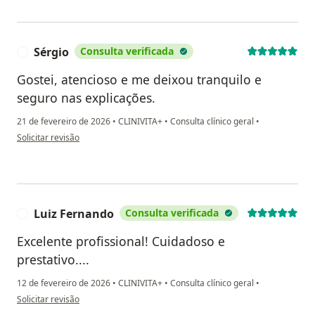
Sérgio
Consulta verificada
S
Gostei, atencioso e me deixou tranquilo e
seguro nas explicações.
21 de fevereiro de 2026
•
CLINIVITA+
•
Consulta clínico geral
•
na opinião do utilizador Sérgio
Solicitar revisão
Luiz Fernando
Consulta verificada
L
Excelente profissional! Cuidadoso e
prestativo....
12 de fevereiro de 2026
•
CLINIVITA+
•
Consulta clínico geral
•
na opinião do utilizador Luiz Fernando
Solicitar revisão