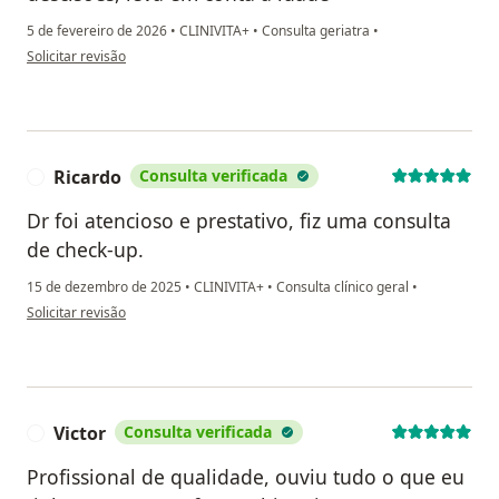
5 de fevereiro de 2026
•
CLINIVITA+
•
Consulta geriatra
•
na opinião do utilizador Rita Pollo
Solicitar revisão
Ricardo
Consulta verificada
R
Dr foi atencioso e prestativo, fiz uma consulta
de check-up.
15 de dezembro de 2025
•
CLINIVITA+
•
Consulta clínico geral
•
na opinião do utilizador Ricardo
Solicitar revisão
Victor
Consulta verificada
V
Profissional de qualidade, ouviu tudo o que eu