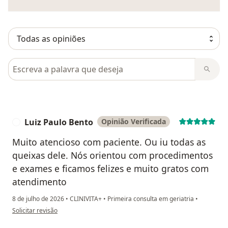
Pesquisar em opiniões
Luiz Paulo Bento
Opinião Verificada
L
Muito atencioso com paciente. Ou iu todas as
queixas dele. Nós orientou com procedimentos
e exames e ficamos felizes e muito gratos com
atendimento
8 de julho de 2026
•
CLINIVITA+
•
Primeira consulta em geriatria
•
na opinião do utilizador Luiz Paulo Bento
Solicitar revisão