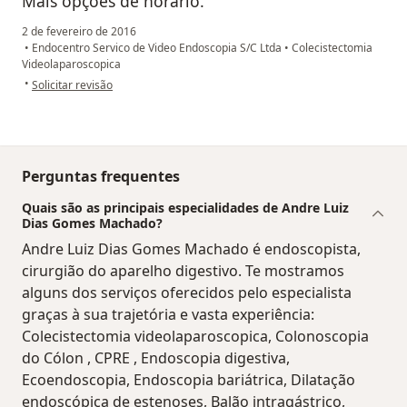
Mais opçoes de horário.
2 de fevereiro de 2016
•
Endocentro Servico de Video Endoscopia S/C Ltda
•
Colecistectomia
Videolaparoscopica
na opinião do utilizador anônimo
•
Solicitar revisão
Perguntas frequentes
Quais são as principais especialidades de Andre Luiz
Dias Gomes Machado?
Andre Luiz Dias Gomes Machado é endoscopista,
cirurgião do aparelho digestivo. Te mostramos
alguns dos serviços oferecidos pelo especialista
graças à sua trajetória e vasta experiência:
Colecistectomia videolaparoscopica, Colonoscopia
do Cólon , CPRE , Endoscopia digestiva,
Ecoendoscopia, Endoscopia bariátrica, Dilatação
endoscópica de estenoses, Balão intragástrico,