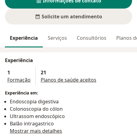
Informações de contato
Solicite um atendimento
Experiência
Serviços
Consultórios
Planos d
Experiência
1
21
Formação
Planos de saúde aceitos
Experiência em:
Endoscopia digestiva
Colonoscopia do cólon
Ultrassom endoscópico
Balão intragastrico
Mostrar mais detalhes