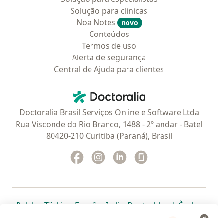
Solução para clinicas
Noa Notes
novo
Conteúdos
Termos de uso
Alerta de segurança
Central de Ajuda para clientes
Contato
Doctoralia - Homepage
Doctoralia Brasil Serviços Online e Software Ltda
Rua Visconde do Rio Branco, 1488 - 2º andar - Batel
80420-210 Curitiba (Paraná), Brasil
Facebook
abre num novo separador
Instagram
abre num novo separador
Linkedin
abre num novo separad
Glassdoor
abre num novo se
abre num novo separador
abre num novo separador
abre num novo separador
abre num novo separado
abre num n
abre
Polska
,
Türkiye
,
España
,
Italia
,
Deutschland
,
Česko
,
abre num novo separador
abre num novo separador
abre num novo separador
abre num novo separa
abre num no
abre n
Portugal
,
México
,
Chile
,
Brasil
,
Argentina
,
Perú
,