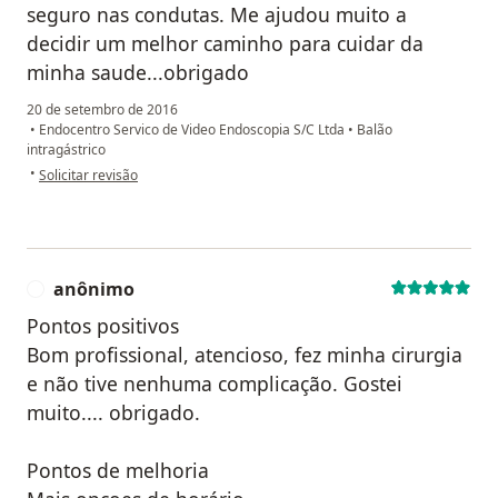
seguro nas condutas. Me ajudou muito a
decidir um melhor caminho para cuidar da
minha saude...obrigado
20 de setembro de 2016
•
Endocentro Servico de Video Endoscopia S/C Ltda
•
Balão
intragástrico
na opinião do utilizador Sua conta foi excluída
•
Solicitar revisão
anônimo
A
Pontos positivos
Bom profissional, atencioso, fez minha cirurgia
e não tive nenhuma complicação. Gostei
muito.... obrigado.
Pontos de melhoria