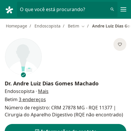
Men
O que você está procurando?
Homepage
Endoscopista
Betim
Andre Luiz Dias G
Mudar de cidade
Dr.
Andre Luiz Dias Gomes Machado
sobre as especializações
Endoscopista
·
Mais
Betim
3 endereços
Número de registro: CRM 27878 MG - RQE 11377 |
Cirurgia do Aparelho Digestivo (RQE não encontrado)