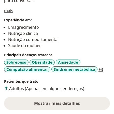
para conversar.
Sobre mim
mais
Experiência em:
Emagrecimento
Nutrição clínica
Nutrição comportamental
Saúde da mulher
Principais doenças tratadas
Sobrepeso
Obesidade
Ansiedade
a11y_
Compulsão alimentar
Síndrome metabólica
+3
Pacientes que trato
Adultos (Apenas em alguns endereços)
Mostrar mais detalhes
sobre a experiência