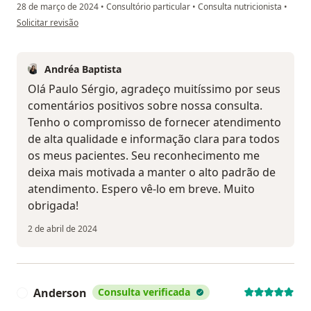
28 de março de 2024
•
Consultório particular
•
Consulta nutricionista
•
na opinião do utilizador Paulo Sérgio da Costa
Solicitar revisão
Andréa Baptista
Olá Paulo Sérgio, agradeço muitíssimo por seus
comentários positivos sobre nossa consulta.
Tenho o compromisso de fornecer atendimento
de alta qualidade e informação clara para todos
os meus pacientes. Seu reconhecimento me
deixa mais motivada a manter o alto padrão de
atendimento. Espero vê-lo em breve. Muito
obrigada!
2 de abril de 2024
Anderson
Consulta verificada
A