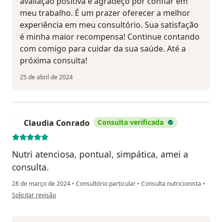
avaliação positiva e agradeço por confiar em
meu trabalho. É um prazer oferecer a melhor
experiência em meu consultório. Sua satisfação
é minha maior recompensa! Continue contando
com comigo para cuidar da sua saúde. Até a
próxima consulta!
25 de abril de 2024
Claudia Conrado
Consulta verificada
C
Nutri atenciosa, pontual, simpática, amei a
consulta.
28 de março de 2024
•
Consultório particular
•
Consulta nutricionista
•
na opinião do utilizador Claudia Conrado
Solicitar revisão