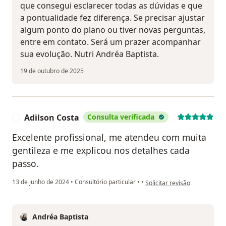
que consegui esclarecer todas as dúvidas e que
a pontualidade fez diferença. Se precisar ajustar
algum ponto do plano ou tiver novas perguntas,
entre em contato. Será um prazer acompanhar
sua evolução. Nutri Andréa Baptista.
19 de outubro de 2025
Adilson Costa
Consulta verificada
A
Excelente profissional, me atendeu com muita
gentileza e me explicou nos detalhes cada
passo.
na opinião do utilizador Adil
13 de junho de 2024
•
Consultório particular
•
•
Solicitar revisão
Andréa Baptista