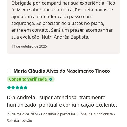
Obrigada por compartilhar sua experiência. Fico
feliz em saber que as explicações detalhadas te
ajudaram a entender cada passo com
segurança. Se precisar de ajustes no plano,
entre em contato. Será um prazer acompanhar
sua evolução. Nutri Andréa Baptista.
19 de outubro de 2025
Maria Cláudia Alves do Nascimento Tinoco
M
Consulta verificada
Dra.Andreia , super atenciosa, tratamento
humanizado, pontual e comunicação exelente.
23 de maio de 2024
•
Consultório particular
•
Consulta nutricionista
•
na opinião do utilizador Maria Cláudia Alves do Nascimento Tinoco
Solicitar revisão