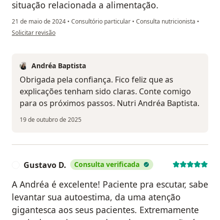
situação relacionada a alimentação.
21 de maio de 2024
•
Consultório particular
•
Consulta nutricionista
•
na opinião do utilizador Wanderson Jofre Ferreira
Solicitar revisão
Andréa Baptista
Obrigada pela confiança. Fico feliz que as
explicações tenham sido claras. Conte comigo
para os próximos passos. Nutri Andréa Baptista.
19 de outubro de 2025
Gustavo D.
Consulta verificada
G
A Andréa é excelente! Paciente pra escutar, sabe
levantar sua autoestima, da uma atenção
gigantesca aos seus pacientes. Extremamente