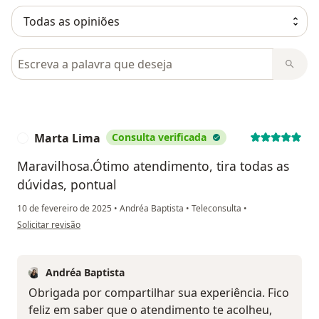
Pesquisar em opiniões
Marta Lima
Consulta verificada
M
Maravilhosa.Ótimo atendimento, tira todas as
dúvidas, pontual
10 de fevereiro de 2025
•
Andréa Baptista
•
Teleconsulta
•
na opinião do utilizador Marta Lima
Solicitar revisão
Andréa Baptista
Obrigada por compartilhar sua experiência. Fico
feliz em saber que o atendimento te acolheu,