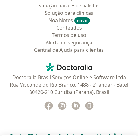
Solução para especialistas
Solução para clinicas
Noa Notes
novo
Conteúdos
Termos de uso
Alerta de segurança
Central de Ajuda para clientes
Contato
Doctoralia - Homepage
Doctoralia Brasil Serviços Online e Software Ltda
Rua Visconde do Rio Branco, 1488 - 2º andar - Batel
80420-210 Curitiba (Paraná), Brasil
Facebook
abre num novo separador
Instagram
abre num novo separador
Linkedin
abre num novo separad
Glassdoor
abre num novo se
abre num novo separador
abre num novo separador
abre num novo separador
abre num novo separado
abre num n
abre
Polska
,
Türkiye
,
España
,
Italia
,
Deutschland
,
Česko
,