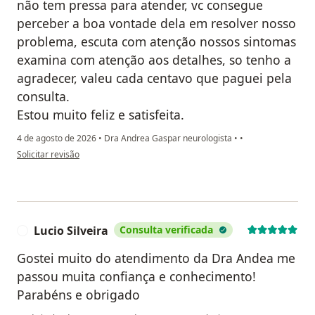
não tem pressa para atender, vc consegue
perceber a boa vontade dela em resolver nosso
problema, escuta com atenção nossos sintomas
examina com atenção aos detalhes, so tenho a
agradecer, valeu cada centavo que paguei pela
consulta.
Estou muito feliz e satisfeita.
4 de agosto de 2026
•
Dra Andrea Gaspar neurologista
•
•
na opinião do utilizador Kika Aguiar
Solicitar revisão
Lucio Silveira
Consulta verificada
L
Gostei muito do atendimento da Dra Andea me
passou muita confiança e conhecimento!
Parabéns e obrigado