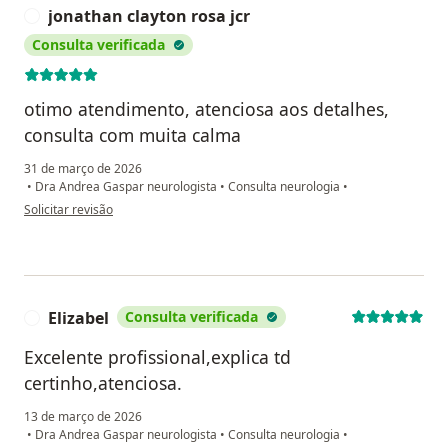
jonathan clayton rosa jcr
J
Consulta verificada
otimo atendimento, atenciosa aos detalhes,
consulta com muita calma
31 de março de 2026
•
Dra Andrea Gaspar neurologista
•
Consulta neurologia
•
na opinião do utilizador jonathan clayton rosa jcr
Solicitar revisão
Elizabel
Consulta verificada
E
Excelente profissional,explica td
certinho,atenciosa.
13 de março de 2026
•
Dra Andrea Gaspar neurologista
•
Consulta neurologia
•