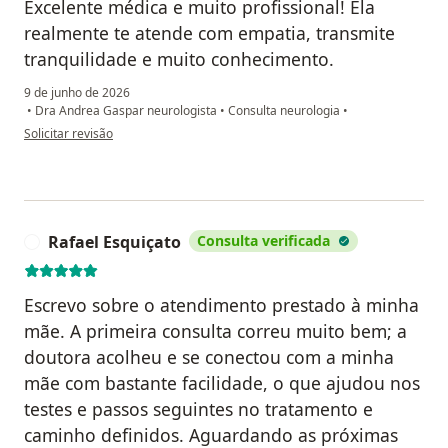
Excelente médica e muito profissional! Ela
realmente te atende com empatia, transmite
tranquilidade e muito conhecimento.
9 de junho de 2026
•
Dra Andrea Gaspar neurologista
•
Consulta neurologia
•
na opinião do utilizador Samuel Francisco Moura
Solicitar revisão
Rafael Esquiçato
Consulta verificada
R
Escrevo sobre o atendimento prestado à minha
mãe. A primeira consulta correu muito bem; a
doutora acolheu e se conectou com a minha
mãe com bastante facilidade, o que ajudou nos
testes e passos seguintes no tratamento e
caminho definidos. Aguardando as próximas