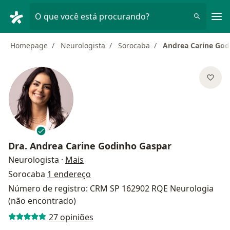
Men
O que você está procurando?
Homepage
Neurologista
Sorocaba
Andrea Carine God
Dra.
Andrea Carine Godinho Gaspar
sobre as especializações
Neurologista
·
Mais
Sorocaba
1 endereço
Número de registro: CRM SP 162902 RQE Neurologia
(não encontrado)
27 opiniões