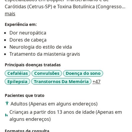
Carótidas (Cetrus-SP) e Toxina Botulínica (Congresso
Sobre mim
Brasileiro de Dor, 2023).
mais
Atuei em renomados centros de saúde em São Paulo,
Experiência em:
como o Hospital das Clínicas da USP e o Instituto do
Dor neuropática
Câncer do Estado de São Paulo, no Centro de Dor
Dores de cabeça
Crônica e Cefaleia. Fui neurologista na Irmandade da
Neurologia do estilo de vida
Santa Casa de Sorocaba e no AME Sorocaba, onde
Tratamento da miastenia gravis
também acompanhei neurofisiologia e
eletroneuromiografia. Atualmente, sou médica efetiva
Principais doenças tratadas
neurologista no AME Sorocaba e estou em pós-
Cefaléias
Convulsões
Doença do sono
graduação em Neuronutrição.
a11y_sr_more
Epilepsia
Transtornos Da Memória
+47
Pacientes que trato
Adultos (Apenas em alguns endereços)
Crianças a partir dos 13 anos de idade (Apenas em
alguns endereços)
Formatos de consulta