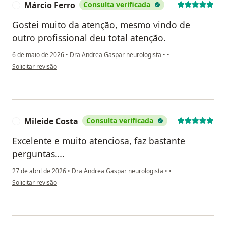
Márcio Ferro
Consulta verificada
M
Gostei muito da atenção, mesmo vindo de
outro profissional deu total atenção.
6 de maio de 2026
•
Dra Andrea Gaspar neurologista
•
•
na opinião do utilizador Márcio Ferro
Solicitar revisão
Mileide Costa
Consulta verificada
M
Excelente e muito atenciosa, faz bastante
perguntas….
27 de abril de 2026
•
Dra Andrea Gaspar neurologista
•
•
na opinião do utilizador Mileide Costa
Solicitar revisão