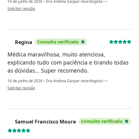
16 de junho de 2026
•
Dra Andrea Gaspar neurologista
•
•
na opinião do utilizador Lucio Silveira
Solicitar revisão
Regina
Consulta verificada
R
Médica maravilhosa, muito atenciosa,
explicando tudo com paciência e tirando todas
as dúvidas... Super recomendo.
16 de junho de 2026
•
Dra Andrea Gaspar neurologista
•
•
na opinião do utilizador Regina
Solicitar revisão
Samuel Francisco Moura
Consulta verificada
S