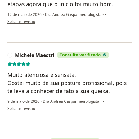
etapas agora que o início foi muito bom.
12 de maio de 2026
•
Dra Andrea Gaspar neurologista
•
•
na opinião do utilizador Rafael Esquiçato
Solicitar revisão
Michele Maestri
Consulta verificada
M
Muito atenciosa e sensata.
Gostei muito de sua postura profissional, pois
te leva a conhecer de fato a sua queixa.
9 de maio de 2026
•
Dra Andrea Gaspar neurologista
•
•
na opinião do utilizador Michele Maestri
Solicitar revisão