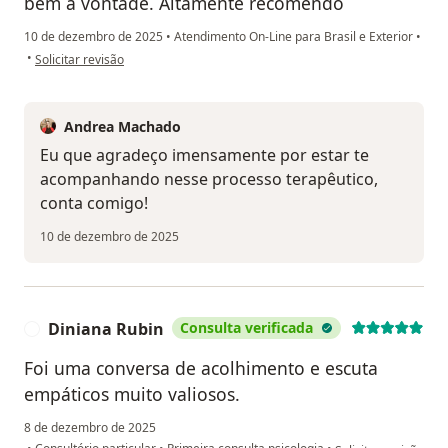
bem a vontade. Altamente recomendo
10 de dezembro de 2025
•
Atendimento On-Line para Brasil e Exterior
•
na opinião do utilizador Raul
•
Solicitar revisão
Andrea Machado
Eu que agradeço imensamente por estar te
acompanhando nesse processo terapêutico,
conta comigo!
10 de dezembro de 2025
Diniana Rubin
Consulta verificada
D
Foi uma conversa de acolhimento e escuta
empáticos muito valiosos.
8 de dezembro de 2025
na opinião do utiliz