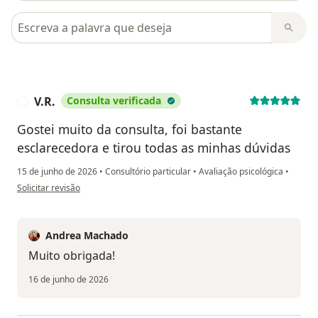
Pesquisar em opiniões
V.R.
Consulta verificada
V
Gostei muito da consulta, foi bastante
esclarecedora e tirou todas as minhas dúvidas
15 de junho de 2026
•
Consultório particular
•
Avaliação psicológica
•
na opinião do utilizador V.R.
Solicitar revisão
Andrea Machado
Muito obrigada!
16 de junho de 2026