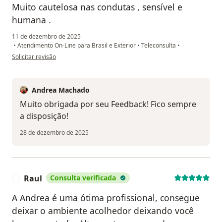
Muito cautelosa nas condutas , sensível e
humana .
11 de dezembro de 2025
•
Atendimento On-Line para Brasil e Exterior
•
Teleconsulta
•
na opinião do utilizador PB
Solicitar revisão
Andrea Machado
Muito obrigada por seu Feedback! Fico sempre
a disposição!
28 de dezembro de 2025
Raul
Consulta verificada
R
A Andrea é uma ótima profissional, consegue
deixar o ambiente acolhedor deixando você