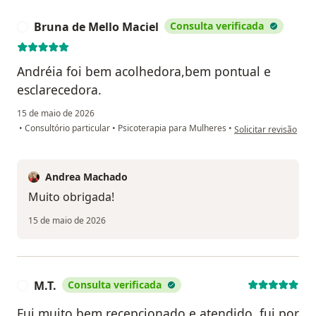
Bruna de Mello Maciel
Consulta verificada
B
Andréia foi bem acolhedora,bem pontual e
esclarecedora.
15 de maio de 2026
na opinião do utiliz
•
Consultório particular
•
Psicoterapia para Mulheres
•
Solicitar revisão
Andrea Machado
Muito obrigada!
15 de maio de 2026
M.T.
Consulta verificada
M
Fui muito bem recepcionado e atendido, fui por