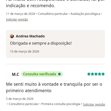
indicação e recomendo.
11 de março de 2026
•
Consultório particular
•
Avaliação psicológica
•
na opinião do utilizador M.T.
Solicitar revisão
Andrea Machado
Obrigada e sempre a disposição!
13 de março de 2026
M.C
Consulta verificada
M
Me senti muito à vontade e tranquila por ser o
primeiro atendimento
5 de março de 2026
na opinião do utiliz
•
Consultório particular
•
Primeira consulta psicologia
•
Solicitar revisão