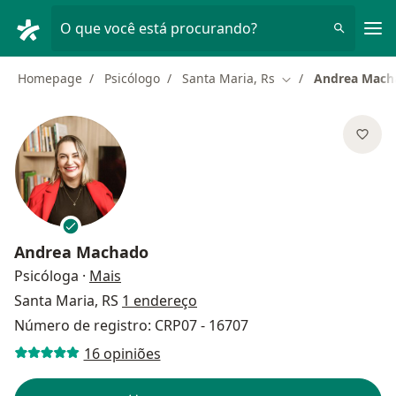
Men
O que você está procurando?
Homepage
Psicólogo
Santa Maria, Rs
Andrea Mach
Mudar de cidade
Andrea Machado
sobre as especializações
Psicóloga
·
Mais
Santa Maria, RS
1 endereço
Número de registro: CRP07 - 16707
16 opiniões