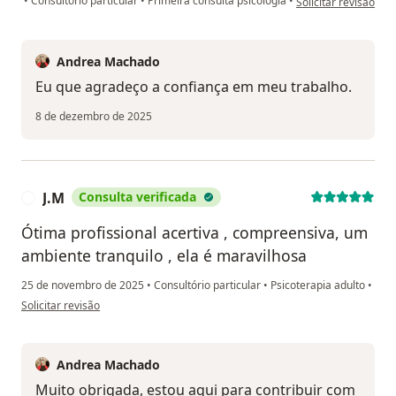
•
Consultório particular
•
Primeira consulta psicologia
•
Solicitar revisão
Andrea Machado
Eu que agradeço a confiança em meu trabalho.
8 de dezembro de 2025
J.M
Consulta verificada
J
Ótima profissional acertiva , compreensiva, um
ambiente tranquilo , ela é maravilhosa
25 de novembro de 2025
•
Consultório particular
•
Psicoterapia adulto
•
na opinião do utilizador J.M
Solicitar revisão
Andrea Machado
Muito obrigada, estou aqui para contribuir com