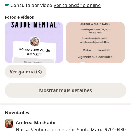
para que cada paciente possa se reconectar
Consulta por vídeo
Ver calendário online
novamente com sua essência. Se cuide e invista
Fotos e vídeos
na sua saúde emocional, a vida precisa ser mais
leve, solte o que está pesado em você.
É
IMPAGÁVEL
O VALOR DE SE LIBERTAR DAQUILO
QUE TE
APRISIONA.
Ver galeria (3)
Mostrar mais detalhes
sobre a experiência
Novidades
Andrea Machado
Nossa Senhora do Rosario, Santa Maria 97010430