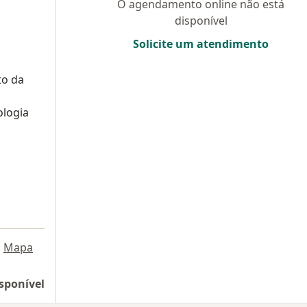
O agendamento online não está
disponível
Solicite um atendimento
to da
ologia
•
Mapa
sponível