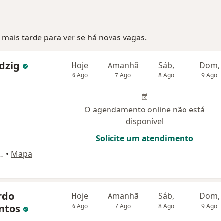
mais tarde para ver se há novas vagas.
udzig
Hoje
Amanhã
Sáb,
Dom,
6 Ago
7 Ago
8 Ago
9 Ago
O agendamento online não está
disponível
Solicite um atendimento
doso, N , N, Novo Hamburgo
•
Mapa
rdo
Hoje
Amanhã
Sáb,
Dom,
antos
6 Ago
7 Ago
8 Ago
9 Ago