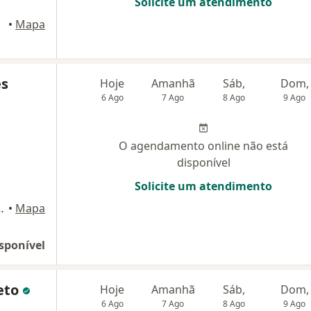
Solicite um atendimento
urgo
•
Mapa
es
Hoje
Amanhã
Sáb,
Dom,
6 Ago
7 Ago
8 Ago
9 Ago
O agendamento online não está
disponível
Solicite um atendimento
000, Belo Horizonte
•
Mapa
sponível
Neto
Hoje
Amanhã
Sáb,
Dom,
6 Ago
7 Ago
8 Ago
9 Ago