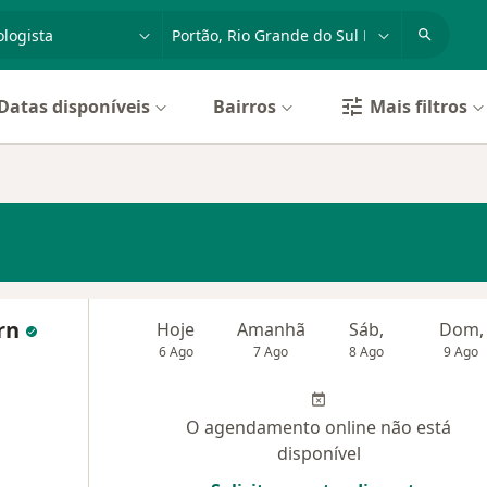
dade, doença ou nome
cidade ou região
Datas disponíveis
Bairros
Mais filtros
ern
Hoje
Amanhã
Sáb,
Dom,
6 Ago
7 Ago
8 Ago
9 Ago
O agendamento online não está
disponível