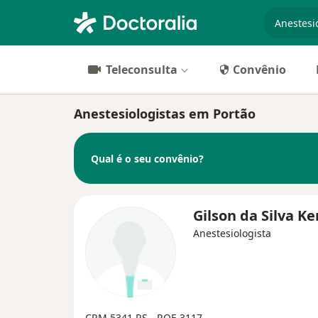
especiali
Teleconsulta
Convênio
Anestesiologistas em Portão
Qual é o seu convênio?
Gilson da Silva K
Anestesiologista
CRM 5341 RS - RQE 3117