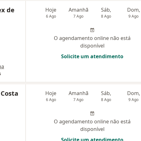
ex de
Hoje
Amanhã
Sáb,
Dom,
6 Ago
7 Ago
8 Ago
9 Ago
O agendamento online não está
disponível
Solicite um atendimento
pa
s
 Costa
Hoje
Amanhã
Sáb,
Dom,
6 Ago
7 Ago
8 Ago
9 Ago
O agendamento online não está
disponível
Solicite um atendimento