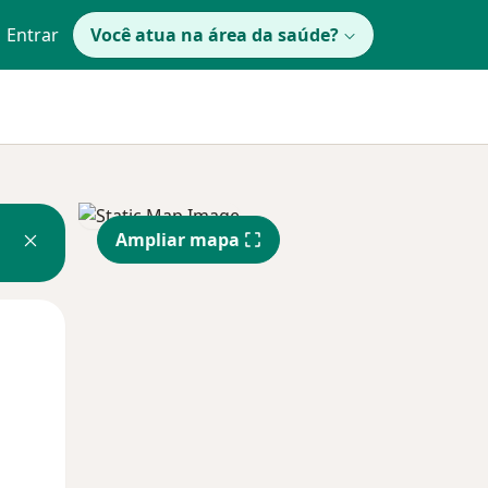
Entrar
Você atua na área da saúde?
Ampliar mapa
Segunda-feira
Ter,
Qua
10 Ago
11 Ago
12 Ago