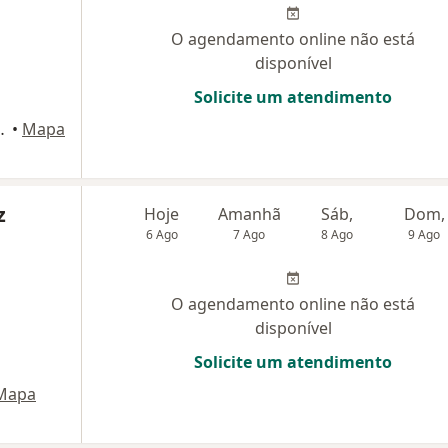
O agendamento online não está
disponível
Solicite um atendimento
110, Novo Hamburgo
•
Mapa
z
Hoje
Amanhã
Sáb,
Dom,
6 Ago
7 Ago
8 Ago
9 Ago
O agendamento online não está
disponível
Solicite um atendimento
Mapa