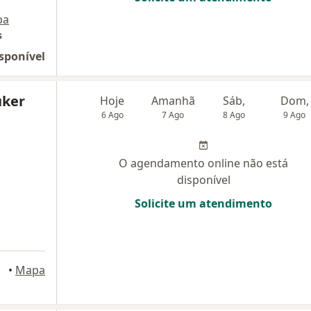
pa
s
sponível
uker
Hoje
Amanhã
Sáb,
Dom,
6 Ago
7 Ago
8 Ago
9 Ago
O agendamento online não está
disponível
Solicite um atendimento
urgo
•
Mapa