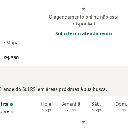
O agendamento online não está
disponível
Solicite um atendimento
•
Mapa
R$ 350
 Grande do Sul RS, em áreas próximas à sua busca.
eira
Hoje
Amanhã
Sáb,
Dom,
6 Ago
7 Ago
8 Ago
9 Ago
ista em